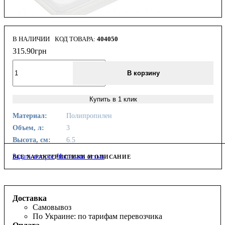
В НАЛИЧИИ
404050
315
.
90
грн
В корзину
Купить в 1 клик
Материал:
Полипропилен
Объем, л:
3
Высота, см:
6.5
Задать вопрос
Написать отзыв
ВСЕ ХАРАКТЕРИСТИКИ И ОПИСАНИЕ
Доставка
Самовывоз
По Украине: по тарифам перевозчика