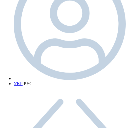
УКР
РУС