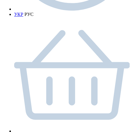
УКР
РУС