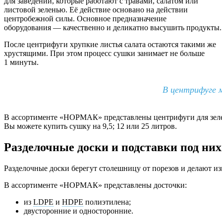
для заведений, которые работают с травами, салатом или
листовой зеленью. Её действие основано на действии
центробежной силы. Основное предназначение
оборудования — качественно и деликатно высушить продукты.
После центрифуги хрупкие листья салата остаются такими же
хрустящими. При этом процесс сушки занимает не больше
1 минуты.
В центрифуге 
В ассортименте «НОРМАК» представлены центрифуги для зелен
Вы можете купить сушку на 9,5; 12 или 25 литров.
Разделочные доски и подставки под них
Разделочные доски берегут столешницу от порезов и делают и
В ассортименте «НОРМАК» представлены досточки:
из
LDPE
и
HDPE
полиэтилена;
двусторонние и односторонние.