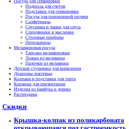
Посуда для сервировки
Подносы для счетов
Подставки для сервировки
Посуда для порционной подачи
Салфетницы
Соусники и чарки для соуса
Спецовники и масленки
Столовые приборы
Пепельницы
Меламиновая посуда
Тарелки меламиновые
Ложки из меламина
Палочки из меламина
Детские стульчики для кормления
Дозаторы локтевые
Колпаки и подставки для торта
Корзины для презентации
Изделия из бамбука и дерева
Распродажа
Скидки
Крышка-колпак из поликарбоната
открывающаяся под гастроемкость