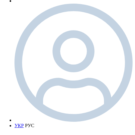
УКР
РУС