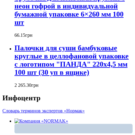
неон гофрой в индивидуальной
бумажной упаковке 6×260 мм 100
шт
66
.
15
грн
Палочки для суши бамбуковые
круглые в целлофановой упаковке
с логотипом "ПАНДА" 220х4,5 мм
100 шт (30 уп в ящике)
2 265
.
30
грн
Инфоцентр
Словарь терминов экспертов «Нормак»