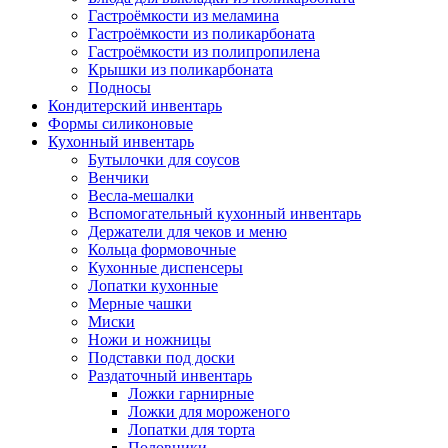
Гастроёмкости из меламина
Гастроёмкости из поликарбоната
Гастроёмкости из полипропилена
Крышки из поликарбоната
Подносы
Кондитерский инвентарь
Формы силиконовые
Кухонный инвентарь
Бутылочки для соусов
Венчики
Весла-мешалки
Вспомогательный кухонный инвентарь
Держатели для чеков и меню
Кольца формовочные
Кухонные диспенсеры
Лопатки кухонные
Мерные чашки
Миски
Ножи и ножницы
Подставки под доски
Раздаточный инвентарь
Ложки гарнирные
Ложки для мороженого
Лопатки для торта
Половники