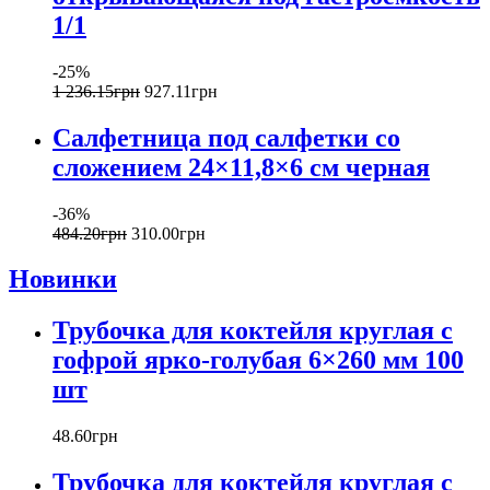
1/1
-25%
1 236
.
15
грн
927
.
11
грн
Салфетница под салфетки со
сложением 24×11,8×6 см черная
-36%
484
.
20
грн
310
.
00
грн
Новинки
Трубочка для коктейля круглая с
гофрой ярко-голубая 6×260 мм 100
шт
48
.
60
грн
Трубочка для коктейля круглая с