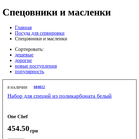
Спецовники и масленки
Главная
Посуда для сервировки
Спецовники и масленки
Сортировать:
дешевые
дорогие
новые поступления
популярность
604012
В НАЛИЧИИ
Набор для специй из поликарбоната белый
One Chef
454
.
50
грн