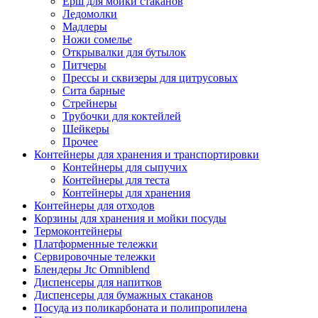
Ерш для мойки стаканов
Ледомолки
Мадлеры
Ножи сомелье
Открывалки для бутылок
Питчеры
Прессы и сквизеры для цитрусовых
Сита барные
Стрейнеры
Трубочки для коктейлей
Шейкеры
Прочее
Контейнеры для хранения и транспортировки
Контейнеры для сыпучих
Контейнеры для теста
Контейнеры для хранения
Контейнеры для отходов
Корзины для хранения и мойки посуды
Термоконтейнеры
Платформенные тележки
Сервировочные тележки
Блендеры Jtc Omniblend
Диспенсеры для напитков
Диспенсеры для бумажных стаканов
Посуда из поликарбоната и полипропилена