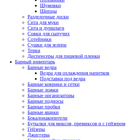
Шумовки
Щипцы
Разделочные доски
Сита для муки
Сита и дуршлаги
Совки для сыпучих
Сотейники
Сушки для зелени
Терки
Диспенсеры для пищевой пленки
Барный инвентарь
Барные ведра
Ведра для охлаждения напитков
Подставки под ведра
Барные коврики и сетки
Барные ложки
Барные организаторы
Барные подносы
Барные пробки
Барные ящики
Бокалонакопители
Бутылки для миксов, премиксов и с гейзером
Гейзеры
Джиггеры