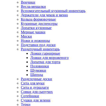
Венчики
Весла-мешалки
Вспомогательный кухонный инвентарь
Держатели для чеков и меню
Кольца формовочные
Кухонные диспенсеры
Лопатки кухонные
Мерные чашки
Миски
Ножи и ножницы
Подставки под доски
Раздаточный инвентарь
Ложки гарнирные
Ложки для мороженого
Лопатки для торта
Половники
Шумовки
Щипцы
Разделочные доски
Сита для муки
Сита и дуршлаги
Совки для сыпучих
Сотейники
Сушки для зелени
Терки