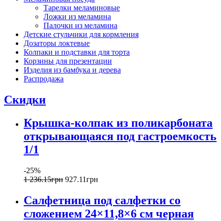
Тарелки меламиновые
Ложки из меламина
Палочки из меламина
Детские стульчики для кормления
Дозаторы локтевые
Колпаки и подставки для торта
Корзины для презентации
Изделия из бамбука и дерева
Распродажа
Скидки
Крышка-колпак из поликарбоната
открывающаяся под гастроемкость
1/1
-25%
1 236
.
15
грн
927
.
11
грн
Салфетница под салфетки со
сложением 24×11,8×6 см черная