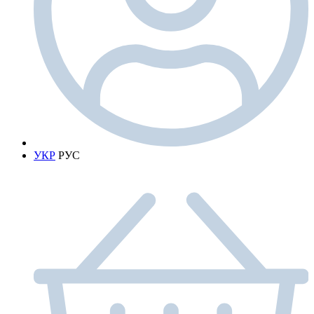
УКР
РУС