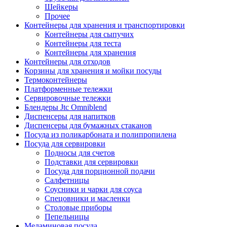
Шейкеры
Прочее
Контейнеры для хранения и транспортировки
Контейнеры для сыпучих
Контейнеры для теста
Контейнеры для хранения
Контейнеры для отходов
Корзины для хранения и мойки посуды
Термоконтейнеры
Платформенные тележки
Сервировочные тележки
Блендеры Jtc Omniblend
Диспенсеры для напитков
Диспенсеры для бумажных стаканов
Посуда из поликарбоната и полипропилена
Посуда для сервировки
Подносы для счетов
Подставки для сервировки
Посуда для порционной подачи
Салфетницы
Соусники и чарки для соуса
Спецовники и масленки
Столовые приборы
Пепельницы
Меламиновая посуда