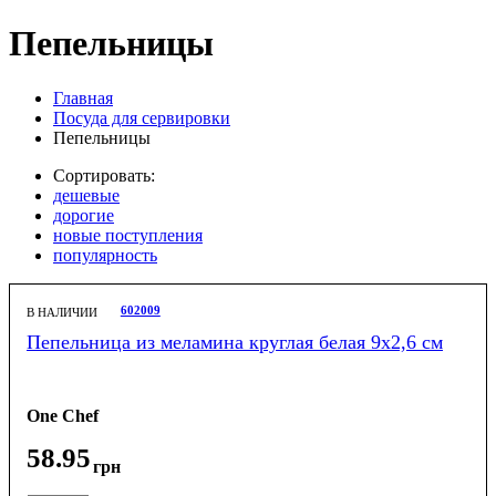
Пепельницы
Главная
Посуда для сервировки
Пепельницы
Сортировать:
дешевые
дорогие
новые поступления
популярность
602009
В НАЛИЧИИ
Пепельница из меламина круглая белая 9x2,6 см
One Chef
58
.
95
грн