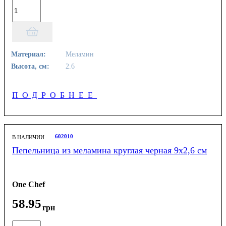
Материал:
Меламин
Высота, см:
2.6
ПОДРОБНЕЕ
602010
В НАЛИЧИИ
Пепельница из меламина круглая черная 9x2,6 см
One Chef
58
.
95
грн