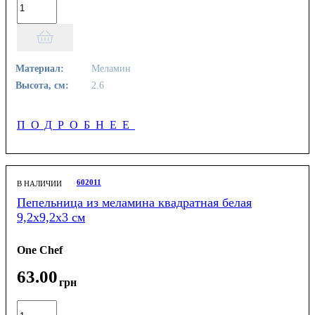
Материал:
Меламин
Высота, см:
2.6
ПОДРОБНЕЕ
602011
В НАЛИЧИИ
Пепельница из меламина квадратная белая
9,2х9,2х3 см
One Chef
63
.
00
грн