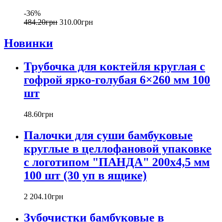
-36%
484
.
20
грн
310
.
00
грн
Новинки
Трубочка для коктейля круглая с
гофрой ярко-голубая 6×260 мм 100
шт
48
.
60
грн
Палочки для суши бамбуковые
круглые в целлофановой упаковке
с логотипом "ПАНДА" 200х4,5 мм
100 шт (30 уп в ящике)
2 204
.
10
грн
Зубочистки бамбуковые в