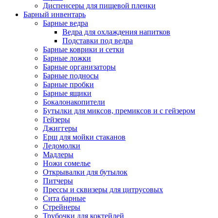
Диспенсеры для пищевой пленки
Барный инвентарь
Барные ведра
Ведра для охлаждения напитков
Подставки под ведра
Барные коврики и сетки
Барные ложки
Барные организаторы
Барные подносы
Барные пробки
Барные ящики
Бокалонакопители
Бутылки для миксов, премиксов и с гейзером
Гейзеры
Джиггеры
Ерш для мойки стаканов
Ледомолки
Мадлеры
Ножи сомелье
Открывалки для бутылок
Питчеры
Прессы и сквизеры для цитрусовых
Сита барные
Стрейнеры
Трубочки для коктейлей