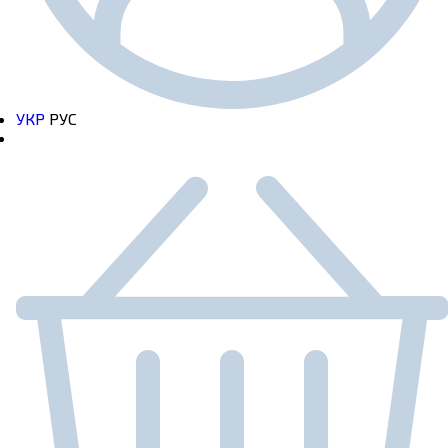
УКР
РУС