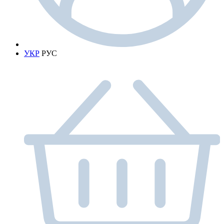
УКР
РУС