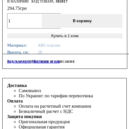
В НАЛИЧИИ
302017
294
.
75
грн
В корзину
Купить в 1 клик
Материал:
ABS пластик
Высота, см:
20
Задать вопрос
Написать отзыв
ВСЕ ХАРАКТЕРИСТИКИ И ОПИСАНИЕ
Доставка
Самовывоз
По Украине: по тарифам перевозчика
Оплата
Оплата на расчетный счет компании
Безналичный расчет с НДС
Защита покупки
Оригинальная продукция
Официальная гарантия