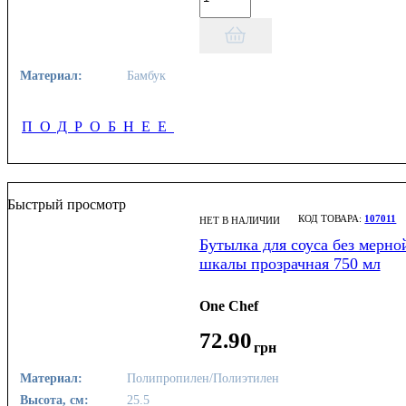
Материал:
Бамбук
ПОДРОБНЕЕ
Быстрый просмотр
107011
НЕТ В НАЛИЧИИ
Бутылка для соуса без мерно
шкалы прозрачная 750 мл
One Chef
72
.
90
грн
Материал:
Полипропилен/Полиэтилен
Высота, см:
25.5