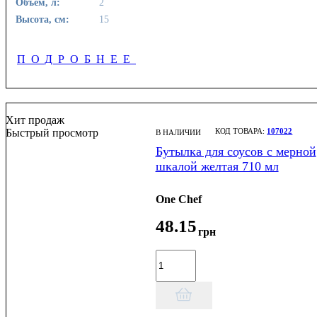
Объем, л:
2
Высота, см:
15
ПОДРОБНЕЕ
Хит продаж
Быстрый просмотр
107022
В НАЛИЧИИ
Бутылка для соусов с мерной
шкалой желтая 710 мл
One Chef
48
.
15
грн