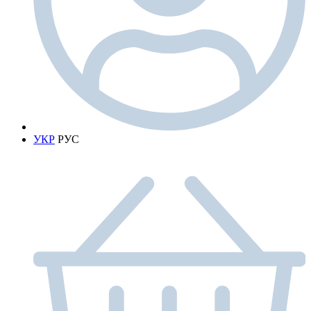
УКР
РУС