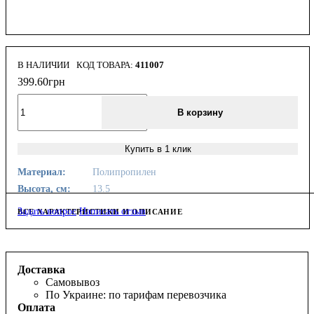
В НАЛИЧИИ
411007
399
.
60
грн
В корзину
Купить в 1 клик
Материал:
Полипропилен
Высота, см:
13.5
Задать вопрос
Написать отзыв
ВСЕ ХАРАКТЕРИСТИКИ И ОПИСАНИЕ
Доставка
Самовывоз
По Украине: по тарифам перевозчика
Оплата