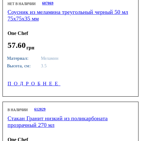
607069
НЕТ В НАЛИЧИИ
Соусник из меламина треугольный черный 50 мл
75х75х35 мм
One Chef
57
.
60
грн
Материал:
Меламин
Высота, см:
3.5
ПОДРОБНЕЕ
612029
В НАЛИЧИИ
Стакан Гранит низкий из поликарбоната
прозрачный 270 мл
One Chef