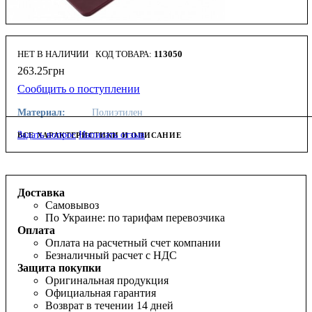
НЕТ В НАЛИЧИИ
113050
263
.
25
грн
Сообщить о поступлении
Материал:
Полиэтилен
Задать вопрос
Написать отзыв
ВСЕ ХАРАКТЕРИСТИКИ И ОПИСАНИЕ
Доставка
Самовывоз
По Украине: по тарифам перевозчика
Оплата
Оплата на расчетный счет компании
Безналичный расчет с НДС
Защита покупки
Оригинальная продукция
Официальная гарантия
Возврат в течении 14 дней