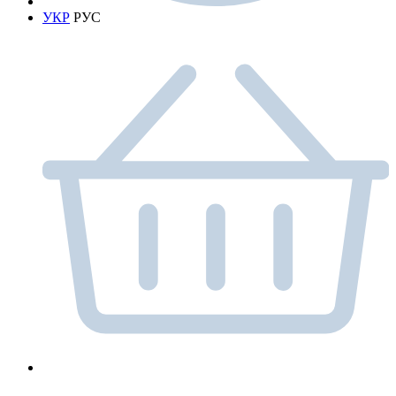
УКР
РУС