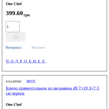
One Chef
399
.
60
грн
Материал:
Меламин
ПОДРОБНЕЕ
505772
В НАЛИЧИИ
Блюдо прямоугольное из меламина 49,7×19,3×7,5
см черное
One Chef