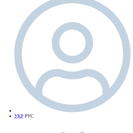
УКР
РУС