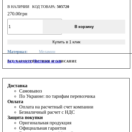
В НАЛИЧИИ
505720
270
.
00
грн
В корзину
Купить в 1 клик
Материал:
Меламин
Задать вопрос
Написать отзыв
ВСЕ ХАРАКТЕРИСТИКИ И ОПИСАНИЕ
Доставка
Самовывоз
По Украине: по тарифам перевозчика
Оплата
Оплата на расчетный счет компании
Безналичный расчет с НДС
Защита покупки
Оригинальная продукция
Официальная гарантия