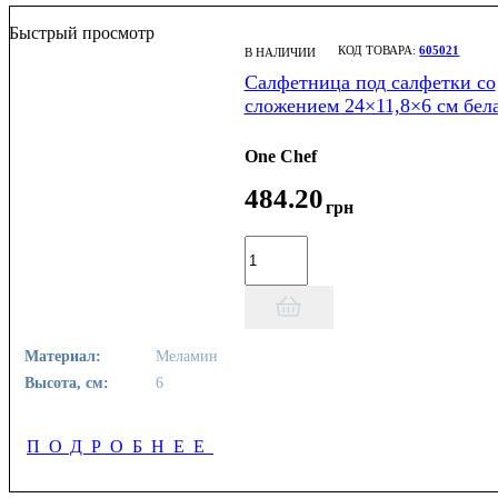
Быстрый просмотр
605021
В НАЛИЧИИ
Салфетница под салфетки со
сложением 24×11,8×6 см бел
One Chef
484
.
20
грн
Материал:
Меламин
Высота, см:
6
ПОДРОБНЕЕ