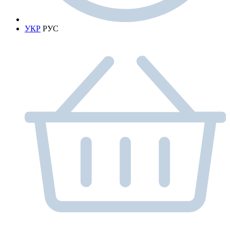
УКР
РУС