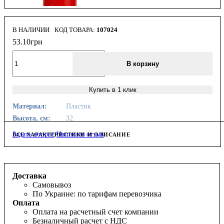
В НАЛИЧИИ
107024
53
.
10
грн
В корзину
Купить в 1 клик
Материал:
Пластик
Высота, см:
32
Задать вопрос
Написать отзыв
ВСЕ ХАРАКТЕРИСТИКИ И ОПИСАНИЕ
Доставка
Самовывоз
По Украине: по тарифам перевозчика
Оплата
Оплата на расчетный счет компании
Безналичный расчет с НДС