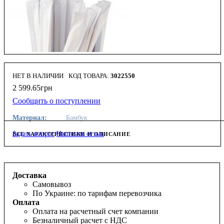
НЕТ В НАЛИЧИИ
3022550
2 599
.
65
грн
Сообщить о поступлении
Материал:
Бамбук
Задать вопрос
Написать отзыв
ВСЕ ХАРАКТЕРИСТИКИ И ОПИСАНИЕ
Доставка
Самовывоз
По Украине: по тарифам перевозчика
Оплата
Оплата на расчетный счет компании
Безналичный расчет с НДС