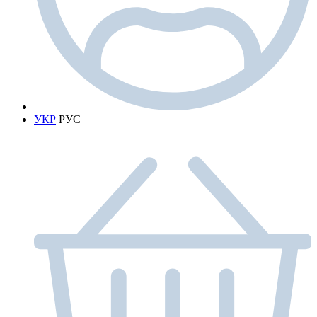
УКР
РУС