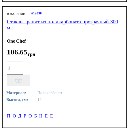
612030
В НАЛИЧИИ
Стакан Гранит из поликарбоната прозрачный 300
мл
One Chef
106
.
65
грн
Материал:
Поликарбонат
Высота, см:
12
ПОДРОБНЕЕ