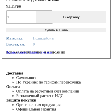
В НАЛИЧИИ
614004
92
.
25
грн
В корзину
Купить в 1 клик
Материал:
Поликарбонат
Высота, см:
9
Задать вопрос
Написать отзыв
ВСЕ ХАРАКТЕРИСТИКИ И ОПИСАНИЕ
Доставка
Самовывоз
По Украине: по тарифам перевозчика
Оплата
Оплата на расчетный счет компании
Безналичный расчет с НДС
Защита покупки
Оригинальная продукция
Официальная гарантия