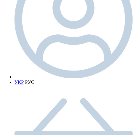
УКР
РУС