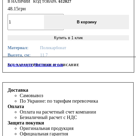
В НАЛИЧИИ
612027
48
.
15
грн
В корзину
Купить в 1 клик
Материал:
Поликарбонат
Высота, см:
11.7
Задать вопрос
Написать отзыв
ВСЕ ХАРАКТЕРИСТИКИ И ОПИСАНИЕ
Доставка
Самовывоз
По Украине: по тарифам перевозчика
Оплата
Оплата на расчетный счет компании
Безналичный расчет с НДС
Защита покупки
Оригинальная продукция
Официальная гарантия