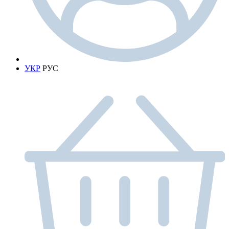
УКР
РУС