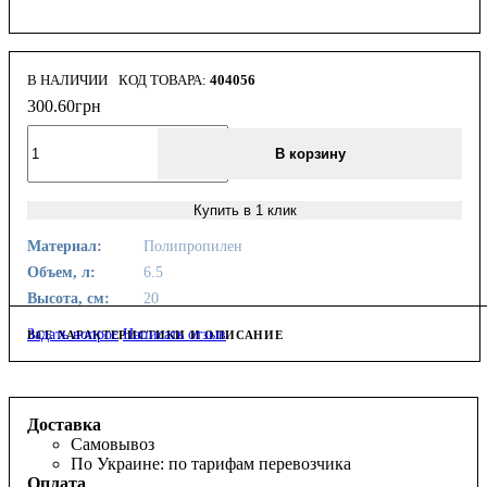
В НАЛИЧИИ
404056
300
.
60
грн
В корзину
Купить в 1 клик
Материал:
Полипропилен
Объем, л:
6.5
Высота, см:
20
Задать вопрос
Написать отзыв
ВСЕ ХАРАКТЕРИСТИКИ И ОПИСАНИЕ
Доставка
Самовывоз
По Украине: по тарифам перевозчика
Оплата