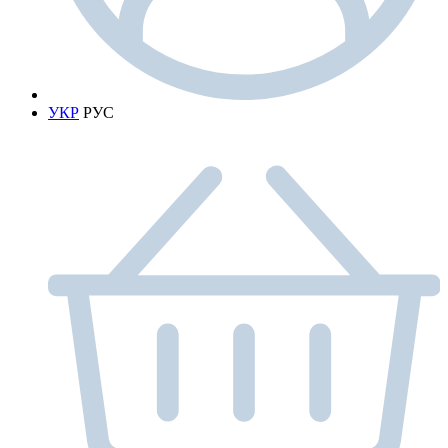
УКР
РУС