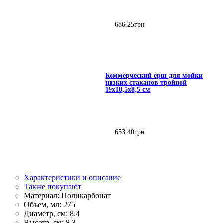
686
.
25
грн
Коммерческий ерш для мойки
низких стаканов тройной
19х18,5х8,5 см
653
.
40
грн
Характеристики и описание
Также покупают
Материал:
Поликарбонат
Объем, мл:
275
Диаметр, см:
8.4
Высота, см:
8.3