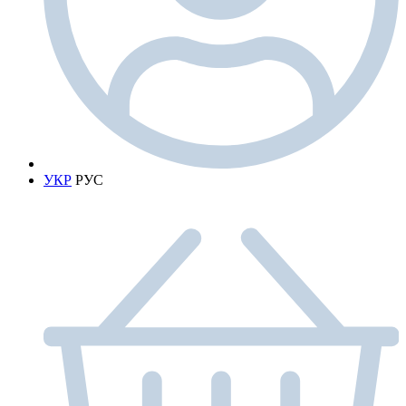
УКР
РУС