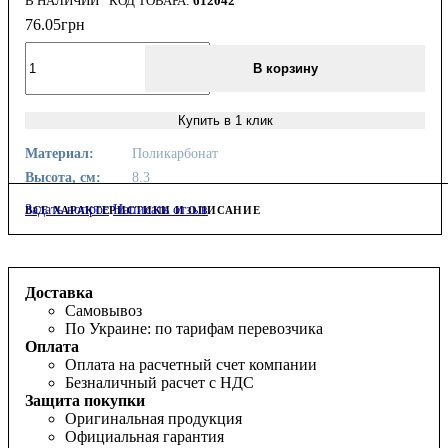
В НАЛИЧИИ
612042
76
.
05
грн
В корзину
Купить в 1 клик
Материал:
Поликарбонат
Высота, см:
8.3
Задать вопрос
Написать отзыв
ВСЕ ХАРАКТЕРИСТИКИ И ОПИСАНИЕ
Доставка
Самовывоз
По Украине: по тарифам перевозчика
Оплата
Оплата на расчетный счет компании
Безналичный расчет с НДС
Защита покупки
Оригинальная продукция
Официальная гарантия