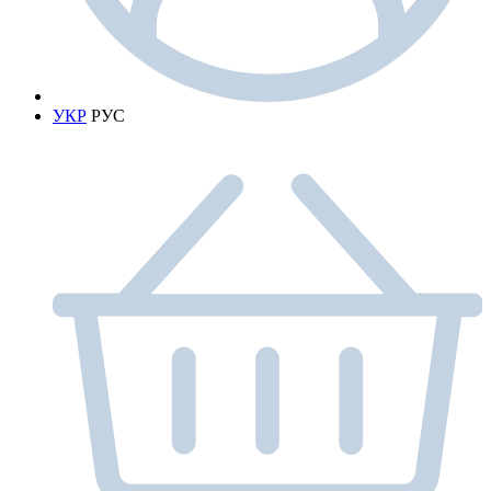
УКР
РУС