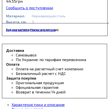
44
.
55
грн
Сообщить о поступлении
Материал:
Нержавеющая сталь
Высота, см:
3
Задать вопрос
Написать отзыв
ВСЕ ХАРАКТЕРИСТИКИ И ОПИСАНИЕ
Доставка
Самовывоз
По Украине: по тарифам перевозчика
Оплата
Оплата на расчетный счет компании
Безналичный расчет с НДС
Защита покупки
Оригинальная продукция
Официальная гарантия
Возврат в течении 14 дней
Характеристики и описание