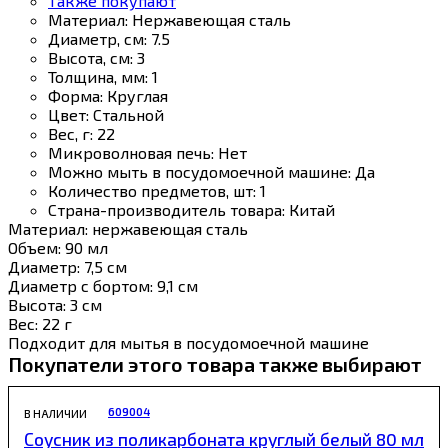
Также покупают
Материал:
Нержавеющая сталь
Диаметр, см:
7.5
Высота, см:
3
Толщина, мм:
1
Форма:
Круглая
Цвет:
Стальной
Вес, г:
22
Микроволновая печь:
Нет
Можно мыть в посудомоечной машине:
Да
Количество предметов, шт:
1
Страна-производитель товара:
Китай
Материал: нержавеющая сталь
Объем: 90 мл
Диаметр: 7,5 см
Диаметр с бортом: 9,1 см
Высота: 3 см
Вес: 22 г
Подходит для мытья в посудомоечной машине
Покупатели этого товара также выбирают
609004
В НАЛИЧИИ
Соусник из поликарбоната круглый белый 80 мл