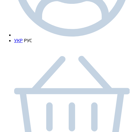
УКР
РУС