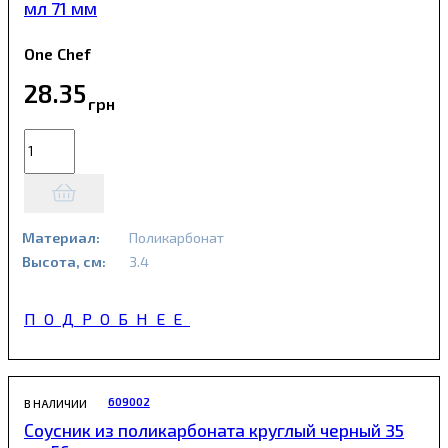
мл 71 мм
One Chef
28
.
35
грн
Материал:
Поликарбонат
Высота, см:
3.4
ПОДРОБНЕЕ
609002
В НАЛИЧИИ
Соусник из поликарбоната круглый черный 35