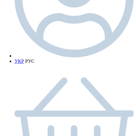
УКР
РУС