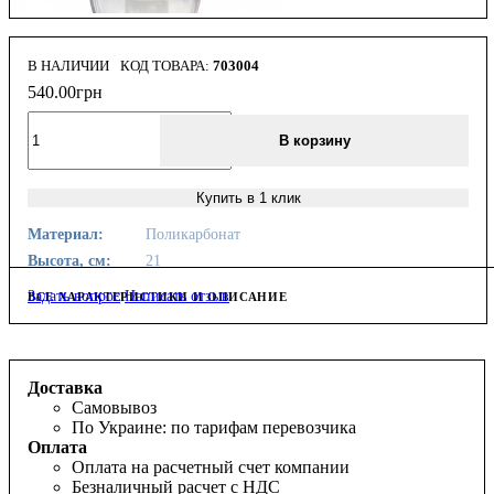
В НАЛИЧИИ
703004
540
.
00
грн
В корзину
Купить в 1 клик
Материал:
Поликарбонат
Высота, см:
21
Задать вопрос
Написать отзыв
ВСЕ ХАРАКТЕРИСТИКИ И ОПИСАНИЕ
Доставка
Самовывоз
По Украине: по тарифам перевозчика
Оплата
Оплата на расчетный счет компании
Безналичный расчет с НДС