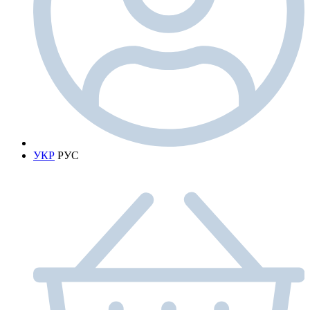
УКР
РУС