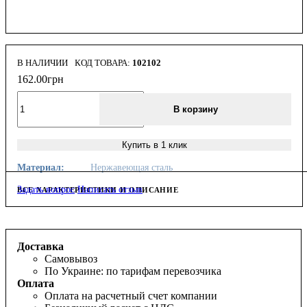
В НАЛИЧИИ
102102
162
.
00
грн
В корзину
Купить в 1 клик
Материал:
Нержавеющая сталь
Задать вопрос
Написать отзыв
ВСЕ ХАРАКТЕРИСТИКИ И ОПИСАНИЕ
Доставка
Самовывоз
По Украине: по тарифам перевозчика
Оплата
Оплата на расчетный счет компании