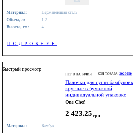
Материал:
Нержавеющая сталь
Объем, л:
1.2
Высота, см:
4
ПОДРОБНЕЕ
Быстрый просмотр
3020050
НЕТ В НАЛИЧИИ
Палочки для суши бамбуков
круглые в бумажной
индивидуальной упаковке
200х5 мм 100 шт (30 уп в
One Chef
ящике)
2 423
.
25
грн
Материал:
Бамбук