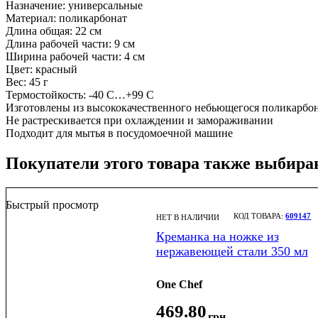
Назначение: универсальные
Материал: поликарбонат
Длина общая: 22 см
Длина рабочей части: 9 см
Ширина рабочей части: 4 см
Цвет: красный
Вес: 45 г
Термостойкость: -40 С…+99 С
Изготовлены из высококачественного небьющегося поликарбо
Не растрескивается при охлаждении и замораживании
Подходит для мытья в посудомоечной машине
Покупатели этого товара также выбира
Быстрый просмотр
609147
НЕТ В НАЛИЧИИ
Креманка на ножке из
нержавеющей стали 350 мл
One Chef
469
.
80
грн