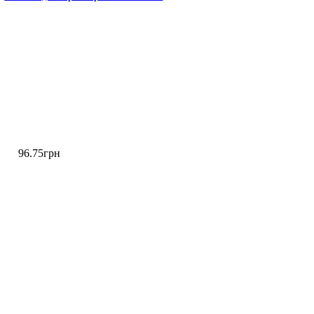
96
.
75
грн