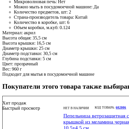
Микроволновая печь:
Нет
Можно мыть в посудомоечной машине:
Да
Количество предметов, шт:
2
Страна-производитель товара:
Китай
Количество в коробке, шт:
6
Объем коробки, м.куб:
0.124
Материал: акрил
Высота общая: 35,5 см
Высота крышки: 16,5 см
Диаметр крышки: 25 см
Диаметр подставки: 30,5 см
Глубина подставки: 5 см
Цвет: прозрачный
Вес: 960 г
Подходит для мытья в посудомоечной машине
Покупатели этого товара также выбира
Хит продаж
Быстрый просмотр
602006
НЕТ В НАЛИЧИИ
Пепельница ветрозащитная с
крышкой из меламина черна
10,5х4,5 см