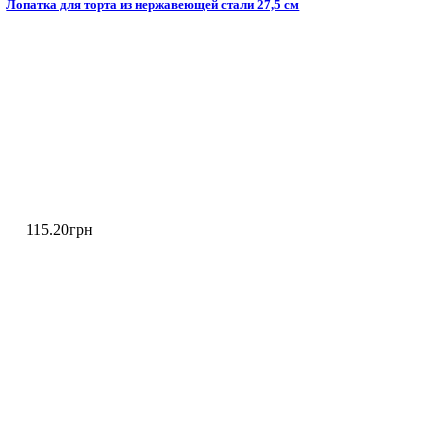
Лопатка для торта из нержавеющей стали 27,5 см
115
.
20
грн