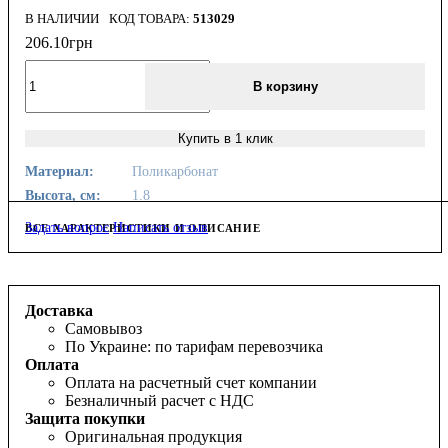
В НАЛИЧИИ
513029
206
.
10
грн
В корзину
Купить в 1 клик
Материал:
Поликарбонат
Высота, см:
1.8
Задать вопрос
Написать отзыв
ВСЕ ХАРАКТЕРИСТИКИ И ОПИСАНИЕ
Доставка
Самовывоз
По Украине: по тарифам перевозчика
Оплата
Оплата на расчетный счет компании
Безналичный расчет с НДС
Защита покупки
Оригинальная продукция