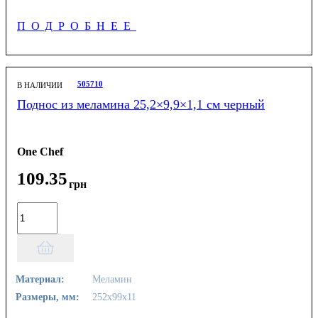
ПОДРОБНЕЕ
505710
В НАЛИЧИИ
Поднос из меламина 25,2×9,9×1,1 см черный
One Chef
109
.
35
грн
Материал:
Меламин
Размеры, мм:
252х99х11