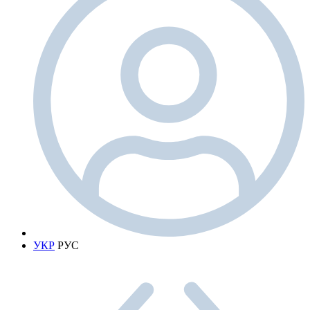
УКР
РУС