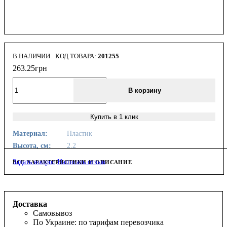
В НАЛИЧИИ
201255
263
.
25
грн
В корзину
Купить в 1 клик
Материал:
Пластик
Высота, см:
2.2
Задать вопрос
Написать отзыв
ВСЕ ХАРАКТЕРИСТИКИ И ОПИСАНИЕ
Доставка
Самовывоз
По Украине: по тарифам перевозчика