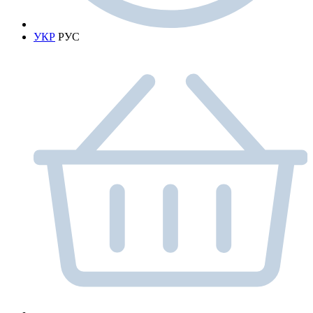
УКР
РУС