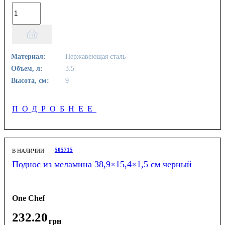
Материал:
Нержавеющая сталь
Объем, л:
3.5
Высота, см:
9
ПОДРОБНЕЕ
505715
В НАЛИЧИИ
Поднос из меламина 38,9×15,4×1,5 см черный
One Chef
232
.
20
грн