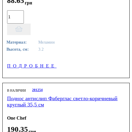
88
.
65
грн
Материал:
Меламин
Высота, см:
3.2
ПОДРОБНЕЕ
201254
В НАЛИЧИИ
Поднос антислип Фаберглас светло-коричневый
круглый 35,5 см
One Chef
190
.
35
грн