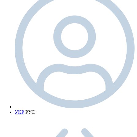
УКР
РУС