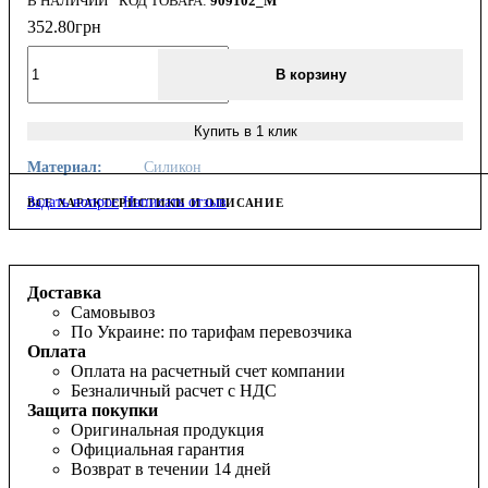
В НАЛИЧИИ
909102_M
352
.
80
грн
В корзину
Купить в 1 клик
Материал:
Силикон
Задать вопрос
Написать отзыв
ВСЕ ХАРАКТЕРИСТИКИ И ОПИСАНИЕ
Доставка
Самовывоз
По Украине: по тарифам перевозчика
Оплата
Оплата на расчетный счет компании
Безналичный расчет с НДС
Защита покупки
Оригинальная продукция
Официальная гарантия
Возврат в течении 14 дней