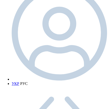
УКР
РУС