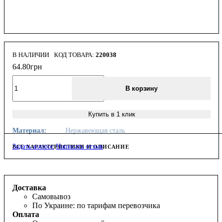
В НАЛИЧИИ
220038
64
.
80
грн
В корзину
Купить в 1 клик
Материал:
Нержавеющая сталь
Задать вопрос
Написать отзыв
ВСЕ ХАРАКТЕРИСТИКИ И ОПИСАНИЕ
Доставка
Самовывоз
По Украине: по тарифам перевозчика
Оплата