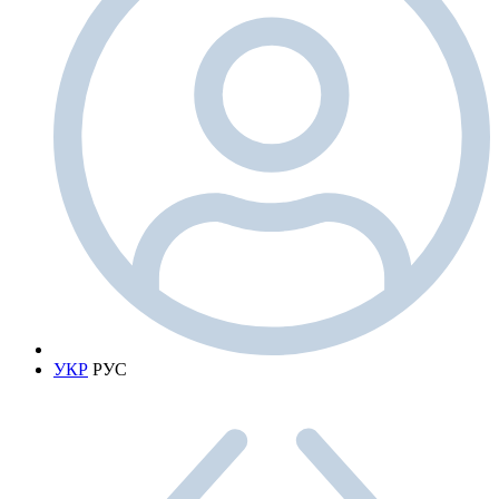
УКР
РУС