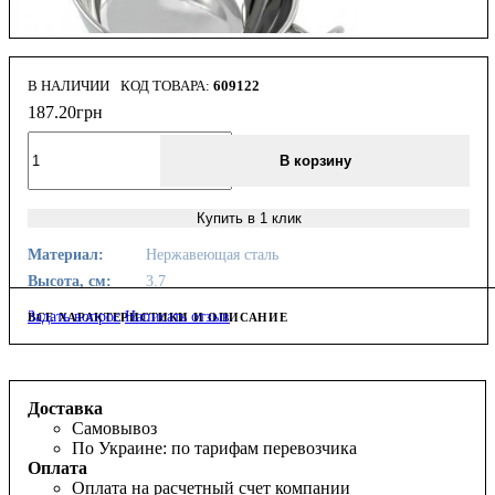
В НАЛИЧИИ
609122
187
.
20
грн
В корзину
Купить в 1 клик
Материал:
Нержавеющая сталь
Высота, см:
3.7
Задать вопрос
Написать отзыв
ВСЕ ХАРАКТЕРИСТИКИ И ОПИСАНИЕ
Доставка
Самовывоз
По Украине: по тарифам перевозчика
Оплата
Оплата на расчетный счет компании