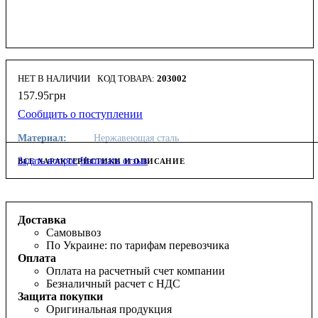
НЕТ В НАЛИЧИИ
203002
157
.
95
грн
Сообщить о поступлении
Материал:
Нержавеющая сталь
Задать вопрос
Написать отзыв
ВСЕ ХАРАКТЕРИСТИКИ И ОПИСАНИЕ
Доставка
Самовывоз
По Украине: по тарифам перевозчика
Оплата
Оплата на расчетный счет компании
Безналичный расчет с НДС
Защита покупки
Оригинальная продукция