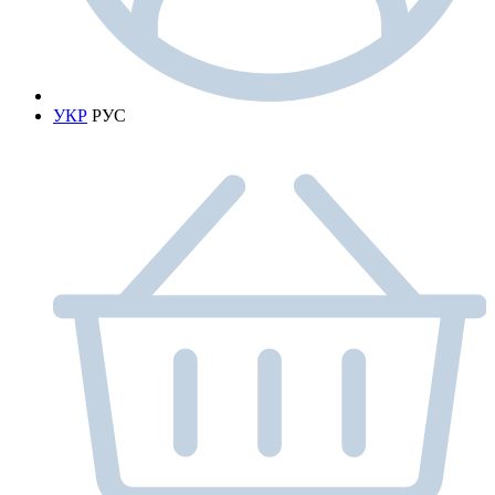
УКР
РУС