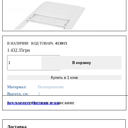
В НАЛИЧИИ
413015
1 432
.
35
грн
В корзину
Купить в 1 клик
Материал:
Полипропилен
Высота, см:
3
Задать вопрос
Написать отзыв
ВСЕ ХАРАКТЕРИСТИКИ И ОПИСАНИЕ
Доставка