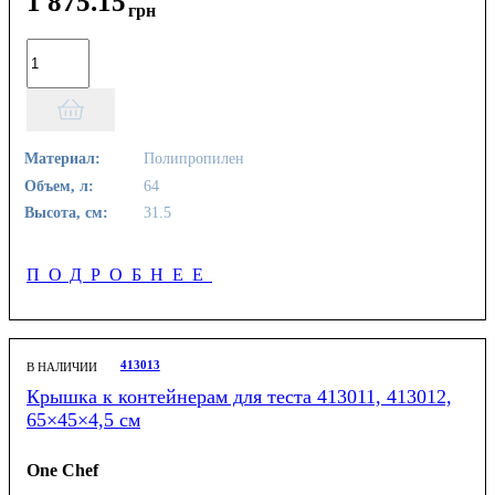
1 875
.
15
грн
Материал:
Полипропилен
Объем, л:
64
Высота, см:
31.5
ПОДРОБНЕЕ
413013
В НАЛИЧИИ
Крышка к контейнерам для теста 413011, 413012,
65×45×4,5 см
One Chef