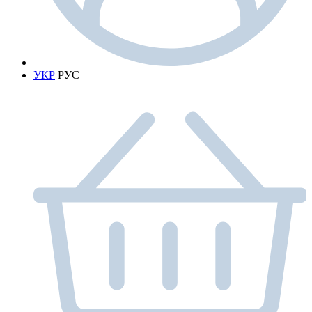
УКР
РУС