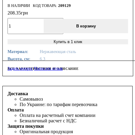
В НАЛИЧИИ
209129
208
.
35
грн
В корзину
Купить в 1 клик
Материал:
Нержавеющая сталь
Высота, см:
6.3
Задать вопрос
Написать отзыв
ВСЕ ХАРАКТЕРИСТИКИ И ОПИСАНИЕ
Доставка
Самовывоз
По Украине: по тарифам перевозчика
Оплата
Оплата на расчетный счет компании
Безналичный расчет с НДС
Защита покупки
Оригинальная продукция