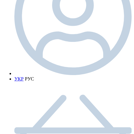
УКР
РУС