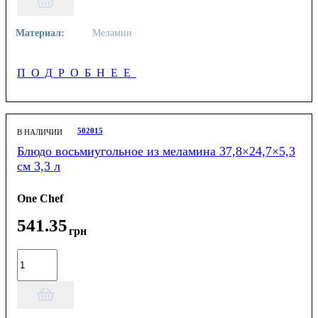
Материал:
Меламин
ПОДРОБНЕЕ
502015
В НАЛИЧИИ
Блюдо восьмиугольное из меламина 37,8×24,7×5,3
см 3,3 л
One Chef
541
.
35
грн