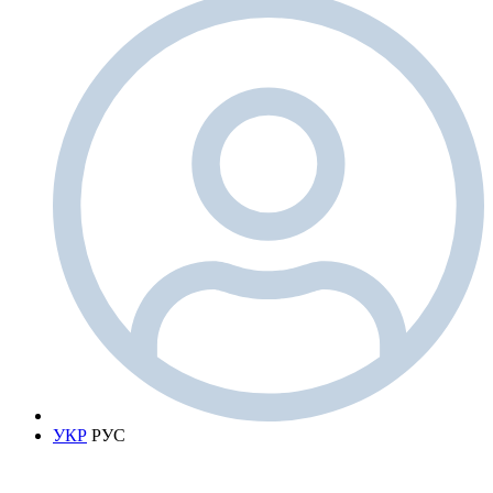
УКР
РУС