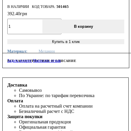
В НАЛИЧИИ
501465
392
.
40
грн
В корзину
Купить в 1 клик
Материал:
Меламин
Задать вопрос
Написать отзыв
ВСЕ ХАРАКТЕРИСТИКИ И ОПИСАНИЕ
Доставка
Самовывоз
По Украине: по тарифам перевозчика
Оплата
Оплата на расчетный счет компании
Безналичный расчет с НДС
Защита покупки
Оригинальная продукция
Официальная гарантия