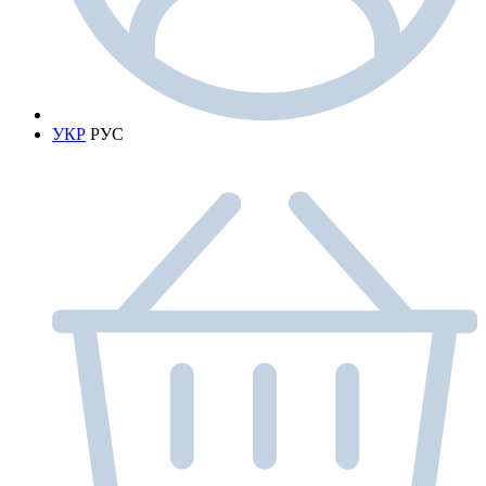
УКР
РУС