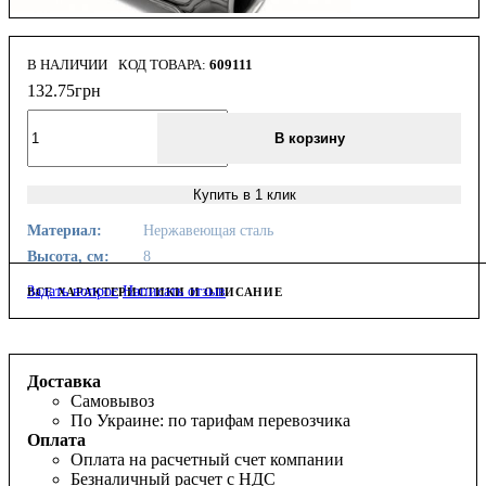
В НАЛИЧИИ
609111
132
.
75
грн
В корзину
Купить в 1 клик
Материал:
Нержавеющая сталь
Высота, см:
8
Задать вопрос
Написать отзыв
ВСЕ ХАРАКТЕРИСТИКИ И ОПИСАНИЕ
Доставка
Самовывоз
По Украине: по тарифам перевозчика
Оплата
Оплата на расчетный счет компании
Безналичный расчет с НДС