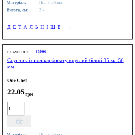
Матеріал:
Полікарбонат
Висота, см:
3.4
ДЕТАЛЬНІШЕ
→
609001
В НАЯВНОСТІ
Соусник із полікарбонату круглий білий 35 мл 56
мм
One Chef
22
.
05
грн
Матеріал:
Полікарбонат