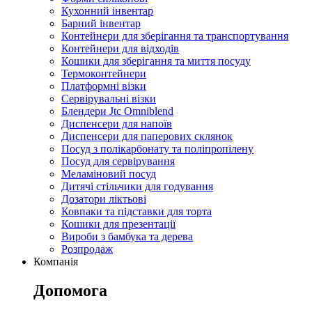
Кухонний інвентар
Барний інвентар
Контейнери для зберігання та транспортування
Контейнери для відходів
Кошики для зберігання та миття посуду
Термоконтейнери
Платформні візки
Сервірувальні візки
Блендери Jtc Omniblend
Диспенсери для напоїв
Диспенсери для паперових склянок
Посуд з полікарбонату та поліпропілену
Посуд для сервірування
Меламіновий посуд
Дитячі стільчики для годування
Дозатори ліктьові
Ковпаки та підставки для торта
Кошики для презентації
Вироби з бамбука та дерева
Розпродаж
Компанія
Допомога