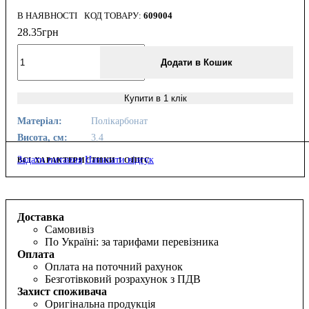
В НАЯВНОСТІ
609004
28
.
35
грн
Додати в Кошик
Купити в 1 клік
Матеріал:
Полікарбонат
Висота, см:
3.4
Задати питання
Написати відгук
ВСІ ХАРАКТЕРИСТИКИ І ОПИС
Доставка
Самовивіз
По Україні: за тарифами перевізника
Оплата
Оплата на поточний рахунок
Безготівковий розрахунок з ПДВ
Захист споживача
Оригінальна продукція