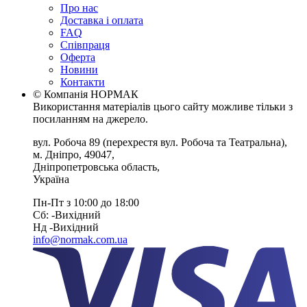
Про нас
Доставка і оплата
FAQ
Співпраця
Оферта
Новини
Контакти
© Компанія НОРМАК
Використання матеріалів цього сайту можливе тільки з
посиланням на джерело.
вул. Робоча 89
(перехрестя вул. Робоча та Театральна),
м. Дніпро
,
49047
,
Дніпропетровська область
,
Україна
Пн-Пт з 10:00 до 18:00
Сб: -Вихiдний
Нд -Вихiдний
info@normak.com.ua