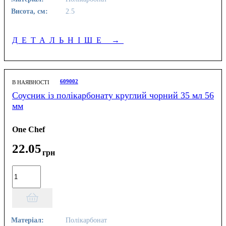
Висота, см:
2.5
ДЕТАЛЬНІШЕ
→
609002
В НАЯВНОСТІ
Соусник із полікарбонату круглий чорний 35 мл 56
мм
One Chef
22
.
05
грн
Матеріал:
Полікарбонат