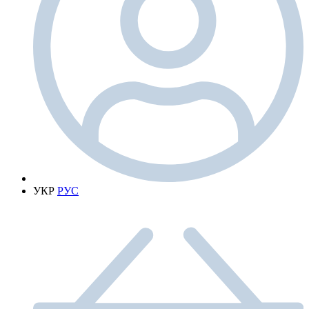
УКР
РУС