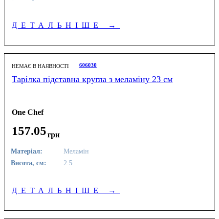
ДЕТАЛЬНІШЕ
→
606030
НЕМАЄ В НАЯВНОСТІ
Тарілка підставна кругла з меламіну 23 см
One Chef
157
.
05
грн
Матеріал:
Меламін
Висота, см:
2.5
ДЕТАЛЬНІШЕ
→