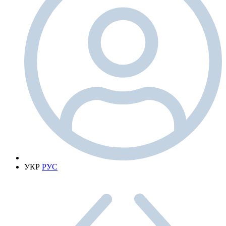
УКР
РУС