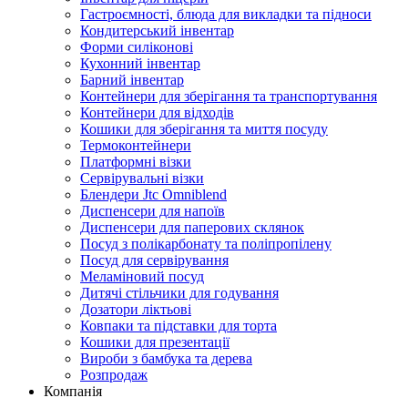
Гастроємності, блюда для викладки та підноси
Кондитерський інвентар
Форми силіконові
Кухонний інвентар
Барний інвентар
Контейнери для зберігання та транспортування
Контейнери для відходів
Кошики для зберігання та миття посуду
Термоконтейнери
Платформні візки
Сервірувальні візки
Блендери Jtc Omniblend
Диспенсери для напоїв
Диспенсери для паперових склянок
Посуд з полікарбонату та поліпропілену
Посуд для сервірування
Меламіновий посуд
Дитячі стільчики для годування
Дозатори ліктьові
Ковпаки та підставки для торта
Кошики для презентації
Вироби з бамбука та дерева
Розпродаж
Компанія