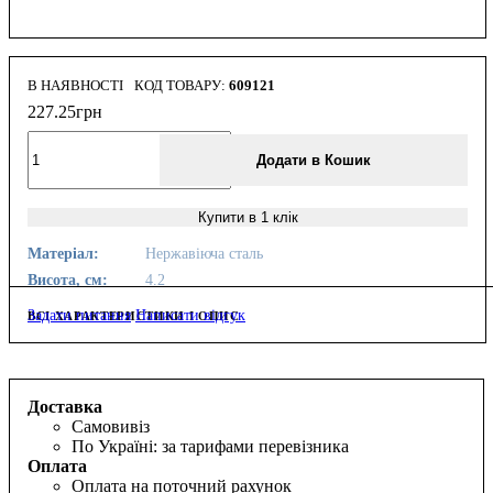
В НАЯВНОСТІ
609121
227
.
25
грн
Додати в Кошик
Купити в 1 клік
Матеріал:
Нержавіюча сталь
Висота, см:
4.2
Задати питання
Написати відгук
ВСІ ХАРАКТЕРИСТИКИ І ОПИС
Доставка
Самовивіз
По Україні: за тарифами перевізника
Оплата
Оплата на поточний рахунок