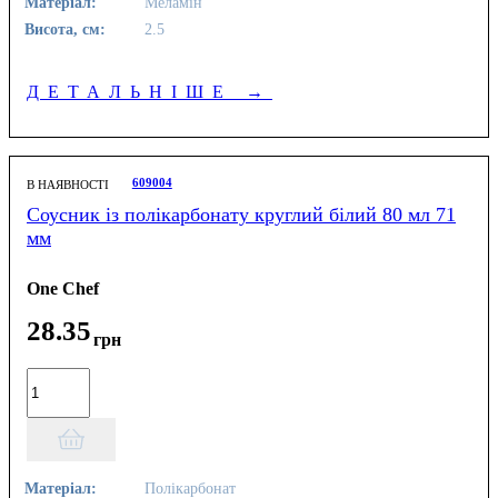
Матеріал:
Меламін
Висота, см:
2.5
ДЕТАЛЬНІШЕ
→
609004
В НАЯВНОСТІ
Соусник із полікарбонату круглий білий 80 мл 71
мм
One Chef
28
.
35
грн
Матеріал:
Полікарбонат