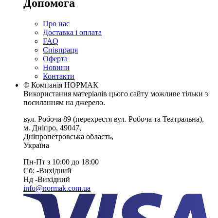
Допомога
Про нас
Доставка і оплата
FAQ
Співпраця
Оферта
Новини
Контакти
© Компанія НОРМАК
Використання матеріалів цього сайту можливе тільки з
посиланням на джерело.
вул. Робоча 89
(перехрестя вул. Робоча та Театральна),
м. Дніпро
,
49047
,
Дніпропетровська область
,
Україна
Пн-Пт з 10:00 до 18:00
Сб: -Вихiдний
Нд -Вихiдний
info@normak.com.ua