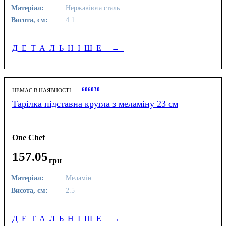
Матеріал:
Нержавіюча сталь
Висота, см:
4.1
ДЕТАЛЬНІШЕ
→
606030
НЕМАЄ В НАЯВНОСТІ
Тарілка підставна кругла з меламіну 23 см
One Chef
157
.
05
грн
Матеріал:
Меламін
Висота, см:
2.5
ДЕТАЛЬНІШЕ
→