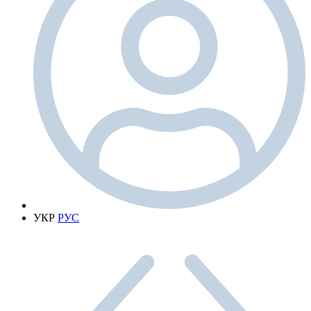
УКР
РУС