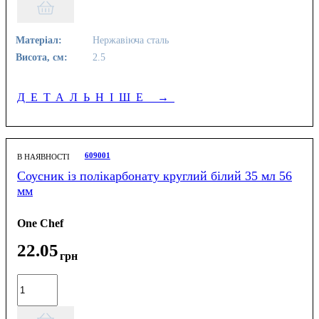
Матеріал:
Нержавіюча сталь
Висота, см:
2.5
ДЕТАЛЬНІШЕ
→
609001
В НАЯВНОСТІ
Соусник із полікарбонату круглий білий 35 мл 56
мм
One Chef
22
.
05
грн