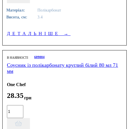
Матеріал:
Полікарбонат
Висота, см:
3.4
ДЕТАЛЬНІШЕ
→
609004
В НАЯВНОСТІ
Соусник із полікарбонату круглий білий 80 мл 71
мм
One Chef
28
.
35
грн