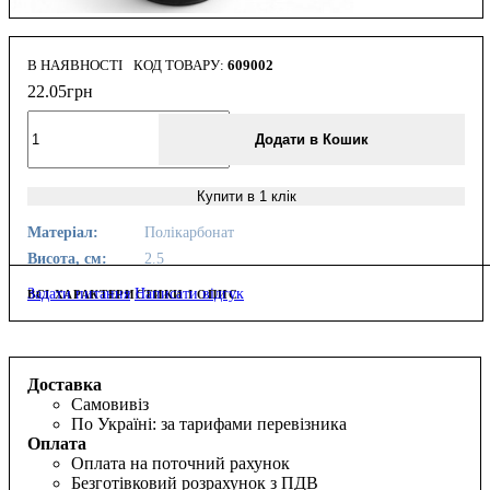
В НАЯВНОСТІ
609002
22
.
05
грн
Додати в Кошик
Купити в 1 клік
Матеріал:
Полікарбонат
Висота, см:
2.5
Задати питання
Написати відгук
ВСІ ХАРАКТЕРИСТИКИ І ОПИС
Доставка
Самовивіз
По Україні: за тарифами перевізника
Оплата
Оплата на поточний рахунок
Безготівковий розрахунок з ПДВ