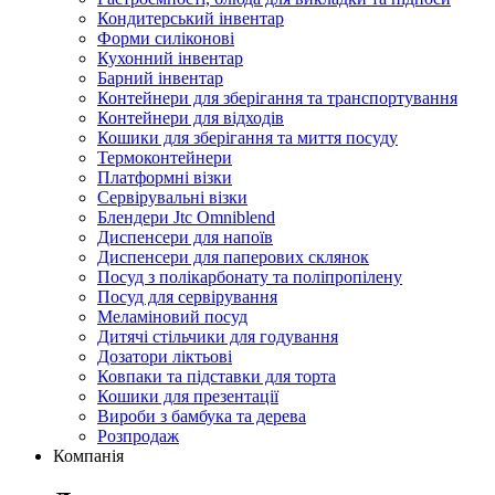
Кондитерський інвентар
Форми силіконові
Кухонний інвентар
Барний інвентар
Контейнери для зберігання та транспортування
Контейнери для відходів
Кошики для зберігання та миття посуду
Термоконтейнери
Платформні візки
Сервірувальні візки
Блендери Jtc Omniblend
Диспенсери для напоїв
Диспенсери для паперових склянок
Посуд з полікарбонату та поліпропілену
Посуд для сервірування
Меламіновий посуд
Дитячі стільчики для годування
Дозатори ліктьові
Ковпаки та підставки для торта
Кошики для презентації
Вироби з бамбука та дерева
Розпродаж
Компанія