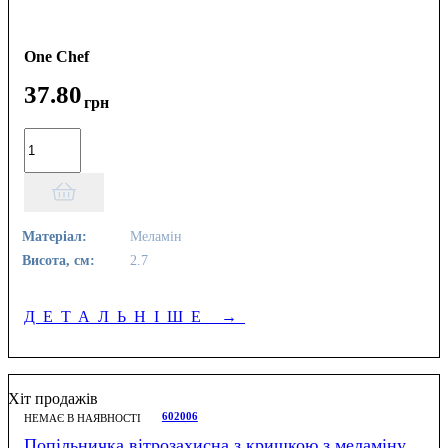
One Chef
37
.
80
грн
Матеріал:
Меламін
Висота, см:
2.7
ДЕТАЛЬНІШЕ
→
Хіт продажів
602006
НЕМАЄ В НАЯВНОСТІ
Попільничка вітрозахисна з кришкою з меламіну