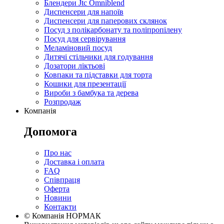
Блендери Jtc Omniblend
Диспенсери для напоїв
Диспенсери для паперових склянок
Посуд з полікарбонату та поліпропілену
Посуд для сервірування
Меламіновий посуд
Дитячі стільчики для годування
Дозатори ліктьові
Ковпаки та підставки для торта
Кошики для презентації
Вироби з бамбука та дерева
Розпродаж
Компанія
Допомога
Про нас
Доставка і оплата
FAQ
Співпраця
Оферта
Новини
Контакти
© Компанія НОРМАК