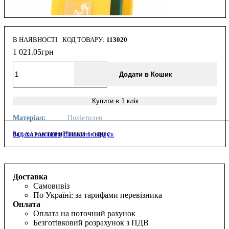
В НАЯВНОСТІ
113020
1 021
.
05
грн
Додати в Кошик
Купити в 1 клік
Матеріал:
Поліетилен
Задати питання
Написати відгук
ВСІ ХАРАКТЕРИСТИКИ І ОПИС
Доставка
Самовивіз
По Україні: за тарифами перевізника
Оплата
Оплата на поточний рахунок
Безготівковий розрахунок з ПДВ