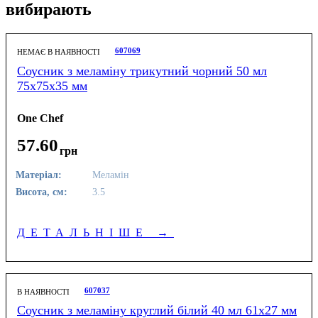
вибирають
607069
НЕМАЄ В НАЯВНОСТІ
Соусник з меламіну трикутний чорний 50 мл
75х75х35 мм
One Chef
57
.
60
грн
Матеріал:
Меламін
Висота, см:
3.5
ДЕТАЛЬНІШЕ
→
607037
В НАЯВНОСТІ
Соусник з меламіну круглий білий 40 мл 61х27 мм