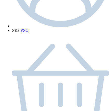
УКР
РУС