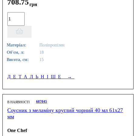
708
.
75
грн
Матеріал:
Поліпропілен
Об'єм, л:
18
Висота, см:
15
ДЕТАЛЬНІШЕ
→
607045
В НАЯВНОСТІ
Соусник з меламіну круглий чорний 40 мл 61х27
мм
One Chef