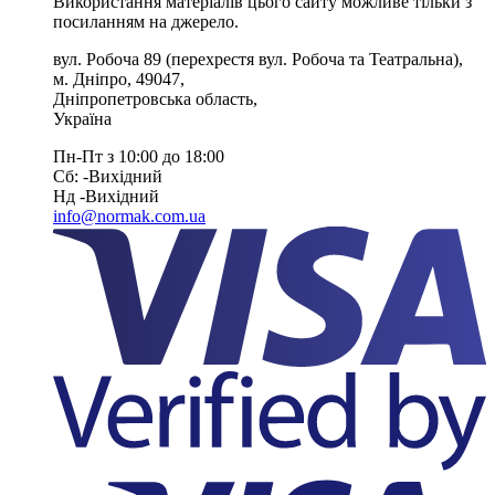
Використання матеріалів цього сайту можливе тільки з
посиланням на джерело.
вул. Робоча 89
(перехрестя вул. Робоча та Театральна),
м. Дніпро
,
49047
,
Дніпропетровська область
,
Україна
Пн-Пт з 10:00 до 18:00
Сб: -Вихiдний
Нд -Вихiдний
info@normak.com.ua