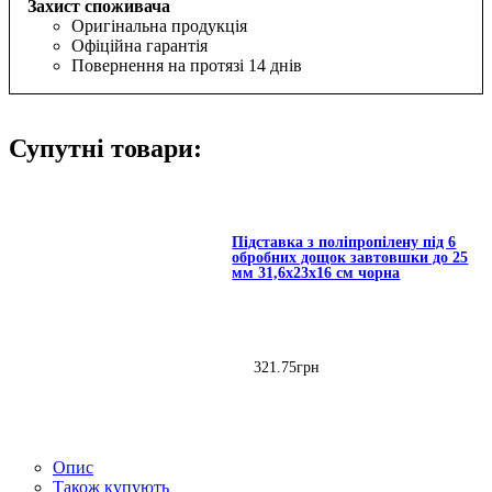
Захист споживача
Оригінальна продукція
Офіційна гарантія
Повернення на протязі 14 днів
Супутні товари:
Підставка з поліпропілену під 6
обробних дощок завтовшки до 25
мм 31,6х23х16 см чорна
321
.
75
грн
Опис
Також купують