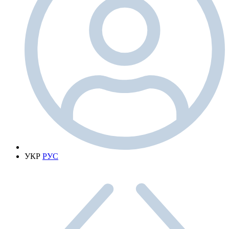
УКР
РУС