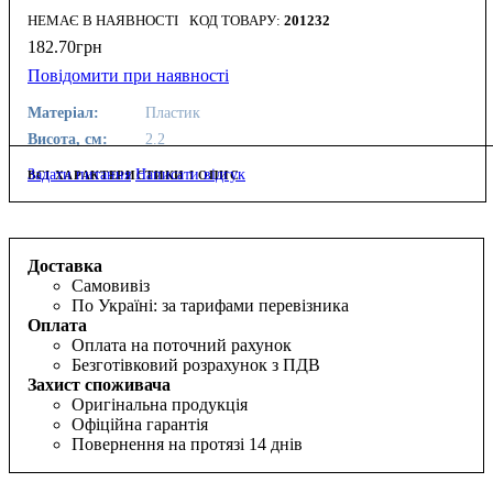
НЕМАЄ В НАЯВНОСТІ
201232
182
.
70
грн
Повідомити при наявності
Матеріал:
Пластик
Висота, см:
2.2
Задати питання
Написати відгук
ВСІ ХАРАКТЕРИСТИКИ І ОПИС
Доставка
Самовивіз
По Україні: за тарифами перевізника
Оплата
Оплата на поточний рахунок
Безготівковий розрахунок з ПДВ
Захист споживача
Оригінальна продукція
Офіційна гарантія
Повернення на протязі 14 днів