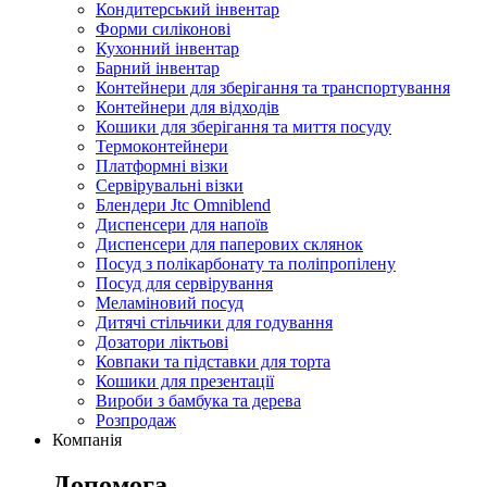
Кондитерський інвентар
Форми силіконові
Кухонний інвентар
Барний інвентар
Контейнери для зберігання та транспортування
Контейнери для відходів
Кошики для зберігання та миття посуду
Термоконтейнери
Платформні візки
Сервірувальні візки
Блендери Jtc Omniblend
Диспенсери для напоїв
Диспенсери для паперових склянок
Посуд з полікарбонату та поліпропілену
Посуд для сервірування
Меламіновий посуд
Дитячі стільчики для годування
Дозатори ліктьові
Ковпаки та підставки для торта
Кошики для презентації
Вироби з бамбука та дерева
Розпродаж
Компанія
Допомога