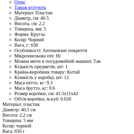
Опис
Також купують
Матеріал:
Пластик
Діаметр, см:
40.5
Висота, см:
2.2
Товщина, мм:
5
Форма:
Кругла
Колір:
Чорний
Вага, г:
650
Особливості:
Антиковзне покриття
Мікрохвильова піч:
Ні
Можна мити в посудомийній машині:
Так
Кількість предметів, шт:
1
Країна-виробник товару:
Китай
Кількість у коробці, шт:
12
Маса нетто, кг:
9.3
Маса брутто, кг:
9.6
Розмір коробки, см:
41.5х11х42
Об'єм коробки, м.куб:
0.020
Матеріал: пластик
Діаметр: 40,5 см
Висота: 2,2 см
Товщина: 5 мм
Колір: чорний
Вага: 650 г