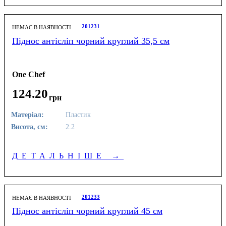
201231
НЕМАЄ В НАЯВНОСТІ
Піднос антісліп чорний круглий 35,5 см
One Chef
124
.
20
грн
Матеріал:
Пластик
Висота, см:
2.2
ДЕТАЛЬНІШЕ
→
201233
НЕМАЄ В НАЯВНОСТІ
Піднос антісліп чорний круглий 45 см