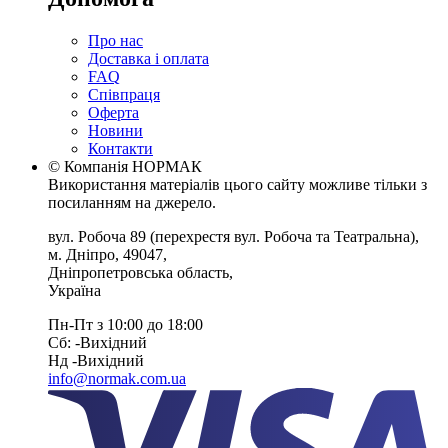
Про нас
Доставка і оплата
FAQ
Співпраця
Оферта
Новини
Контакти
© Компанія НОРМАК
Використання матеріалів цього сайту можливе тільки з
посиланням на джерело.
вул. Робоча 89
(перехрестя вул. Робоча та Театральна),
м. Дніпро
,
49047
,
Дніпропетровська область
,
Україна
Пн-Пт з 10:00 до 18:00
Сб: -Вихiдний
Нд -Вихiдний
info@normak.com.ua