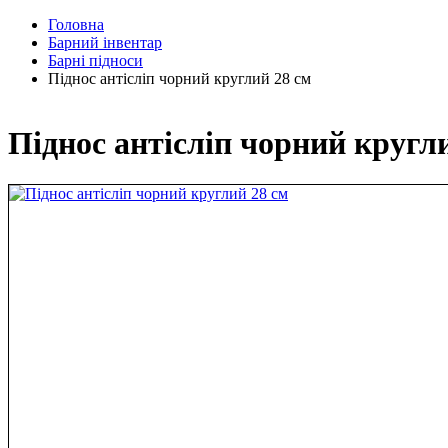
Головна
Барний інвентар
Барні підноси
Піднос антісліп чорний круглий 28 см
Піднос антісліп чорний кругл