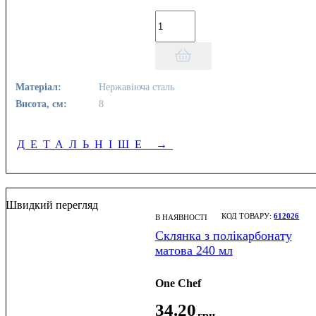
Матеріал:
Нержавіюча сталь
Висота, см:
8
ДЕТАЛЬНІШЕ
→
Швидкий перегляд
612026
В НАЯВНОСТІ
Склянка з полікарбонату
матова 240 мл
One Chef
34
.
20
грн