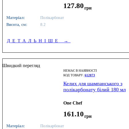
127
.
80
грн
Матеріал:
Полікарбонат
Висота, см:
8.2
ДЕТАЛЬНІШЕ
→
Швидкий перегляд
НЕМАЄ В НАЯВНОСТІ
612073
Келих для шампанського з
полікарбонату білий 180 мл
One Chef
161
.
10
грн
Матеріал:
Полікарбонат