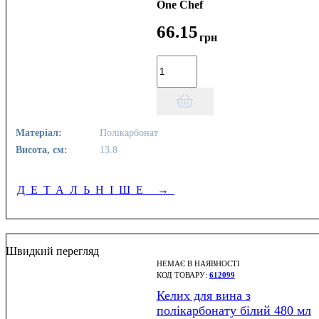
One Chef
66
.
15
грн
Матеріал:
Полікарбонат
Висота, см:
13.8
ДЕТАЛЬНІШЕ
→
Швидкий перегляд
НЕМАЄ В НАЯВНОСТІ
612099
Келих для вина з
полікарбонату білий 480 мл