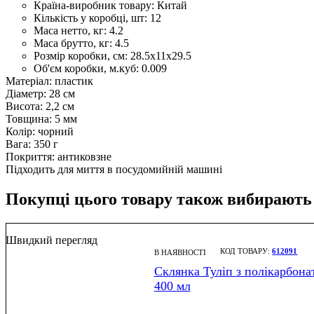
Країна-виробник товару:
Китай
Кількість у коробці, шт:
12
Маса нетто, кг:
4.2
Маса брутто, кг:
4.5
Розмір коробки, см:
28.5х11х29.5
Об'єм коробки, м.куб:
0.009
Матеріал: пластик
Діаметр: 28 см
Висота: 2,2 см
Товщина: 5 мм
Колір: чорний
Вага: 350 г
Покриття: антиковзне
Підходить для миття в посудомийній машині
Покупці цього товару також вибирають
Швидкий перегляд
612091
В НАЯВНОСТІ
Склянка Туліп з полікарбона
400 мл