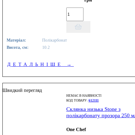
Матеріал:
Полікарбонат
Висота, см:
10.2
ДЕТАЛЬНІШЕ
→
Швидкий перегляд
НЕМАЄ В НАЯВНОСТІ
612111
Склянка низька Stone з
полікарбонату прозора 250 м
One Chef