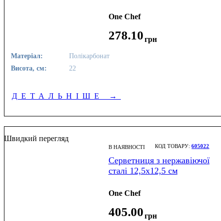
One Chef
278
.
10
грн
Матеріал:
Полікарбонат
Висота, см:
22
ДЕТАЛЬНІШЕ
→
Швидкий перегляд
605022
В НАЯВНОСТІ
Серветниця з нержавіючої
сталі 12,5х12,5 см
One Chef
405
.
00
грн