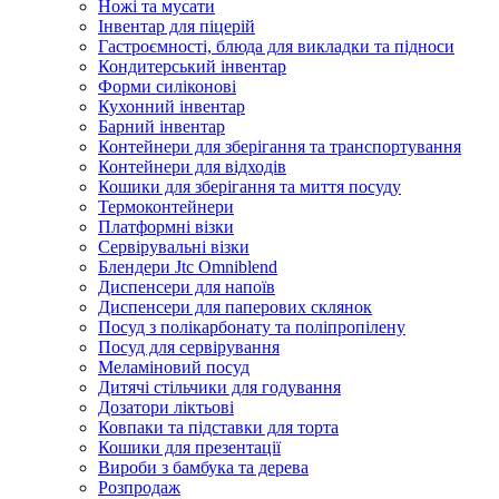
Ножі та мусати
Інвентар для піцерій
Гастроємності, блюда для викладки та підноси
Кондитерський інвентар
Форми силіконові
Кухонний інвентар
Барний інвентар
Контейнери для зберігання та транспортування
Контейнери для відходів
Кошики для зберігання та миття посуду
Термоконтейнери
Платформні візки
Сервірувальні візки
Блендери Jtc Omniblend
Диспенсери для напоїв
Диспенсери для паперових склянок
Посуд з полікарбонату та поліпропілену
Посуд для сервірування
Меламіновий посуд
Дитячі стільчики для годування
Дозатори ліктьові
Ковпаки та підставки для торта
Кошики для презентації
Вироби з бамбука та дерева
Розпродаж