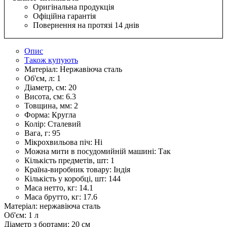
Оригінальна продукція
Офіційна гарантія
Повернення на протязі 14 днів
Опис
Також купують
Матеріал:
Нержавіюча сталь
Об'єм, л:
1
Діаметр, см:
20
Висота, см:
6.3
Товщина, мм:
2
Форма:
Кругла
Колір:
Сталевий
Вага, г:
95
Мікрохвильова піч:
Ні
Можна мити в посудомийній машині:
Так
Кількість предметів, шт:
1
Країна-виробник товару:
Індія
Кількість у коробці, шт:
144
Маса нетто, кг:
14.1
Маса брутто, кг:
17.6
Матеріал: нержавіюча сталь
Об'єм: 1 л
Діаметр з бортами: 20 см