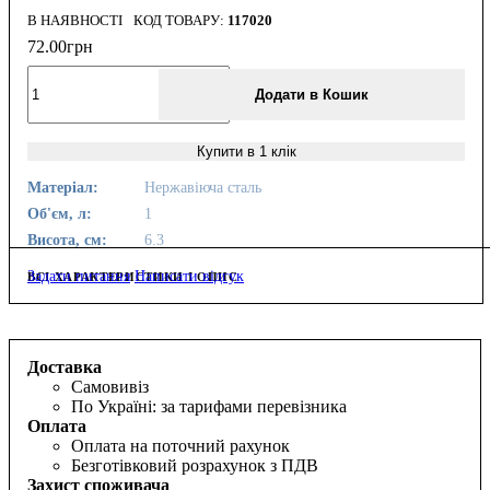
В НАЯВНОСТІ
117020
72
.
00
грн
Додати в Кошик
Купити в 1 клік
Матеріал:
Нержавіюча сталь
Об'єм, л:
1
Висота, см:
6.3
Задати питання
Написати відгук
ВСІ ХАРАКТЕРИСТИКИ І ОПИС
Доставка
Самовивіз
По Україні: за тарифами перевізника
Оплата
Оплата на поточний рахунок
Безготівковий розрахунок з ПДВ
Захист споживача