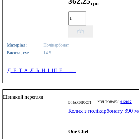
362
.
25
грн
Матеріал:
Полікарбонат
Висота, см:
14.5
ДЕТАЛЬНІШЕ
→
Швидкий перегляд
612007
В НАЯВНОСТІ
Келих з полікарбонату 390 м
One Chef