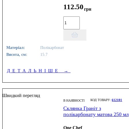
112
.
50
грн
Матеріал:
Полікарбонат
Висота, см:
15.7
ДЕТАЛЬНІШЕ
→
Швидкий перегляд
612101
В НАЯВНОСТІ
Склянка Граніт з
полікарбонату матова 250 мл
One Chef