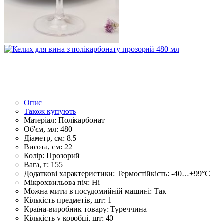
Опис
Також купують
Матеріал:
Полікарбонат
Об'єм, мл:
480
Діаметр, см:
8.5
Висота, см:
22
Колір:
Прозорий
Вага, г:
155
Додаткові характеристики:
Термостійкість: -40…+99°С
Мікрохвильова піч:
Ні
Можна мити в посудомийній машині:
Так
Кількість предметів, шт:
1
Країна-виробник товару:
Туреччина
Кількість у коробці, шт:
40