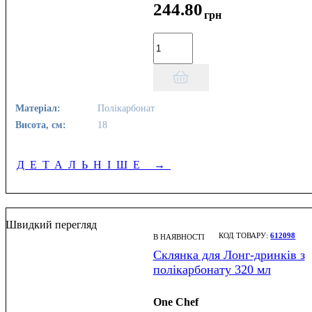
244
.
80
грн
Матеріал:
Полікарбонат
Висота, см:
18
ДЕТАЛЬНІШЕ
→
Швидкий перегляд
612098
В НАЯВНОСТІ
Склянка для Лонг-дринків з
полікарбонату 320 мл
One Chef