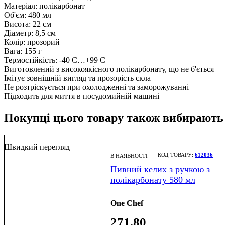
Матеріал: полікарбонат
Об'єм: 480 мл
Висота: 22 см
Діаметр: 8,5 см
Колір: прозорий
Вага: 155 г
Термостійкість: -40 С…+99 С
Виготовлений з високоякісного полікарбонату, що не б'ється
Імітує зовнішній вигляд та прозорість скла
Не розтріскується при охолодженні та заморожуванні
Підходить для миття в посудомийній машині
Покупці цього товару також вибирають
Швидкий перегляд
612036
В НАЯВНОСТІ
Пивний келих з ручкою з
полікарбонату 580 мл
One Chef
271
.
80