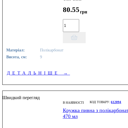
80
.
55
грн
Матеріал:
Полікарбонат
Висота, см:
9
ДЕТАЛЬНІШЕ
→
Швидкий перегляд
612094
В НАЯВНОСТІ
Кружка пивна з полікарбона
470 мл