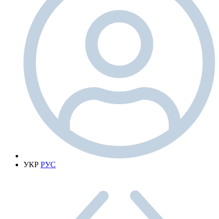
УКР
РУС