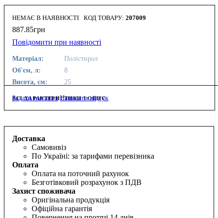
НЕМАЄ В НАЯВНОСТІ
207009
887
.
85
грн
Повідомити при наявності
Матеріал:
Полістирол
Об'єм, л:
8
Висота, см:
25
Задати питання
Написати відгук
ВСІ ХАРАКТЕРИСТИКИ І ОПИС
Доставка
Самовивіз
По Україні: за тарифами перевізника
Оплата
Оплата на поточний рахунок
Безготівковий розрахунок з ПДВ
Захист споживача
Оригінальна продукція
Офіційна гарантія
Повернення на протязі 14 днів