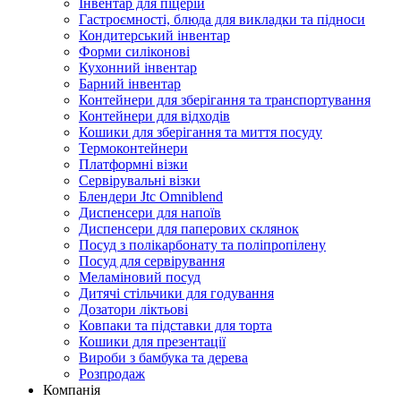
Інвентар для піцерій
Гастроємності, блюда для викладки та підноси
Кондитерський інвентар
Форми силіконові
Кухонний інвентар
Барний інвентар
Контейнери для зберігання та транспортування
Контейнери для відходів
Кошики для зберігання та миття посуду
Термоконтейнери
Платформні візки
Сервірувальні візки
Блендери Jtc Omniblend
Диспенсери для напоїв
Диспенсери для паперових склянок
Посуд з полікарбонату та поліпропілену
Посуд для сервірування
Меламіновий посуд
Дитячі стільчики для годування
Дозатори ліктьові
Ковпаки та підставки для торта
Кошики для презентації
Вироби з бамбука та дерева
Розпродаж
Компанія