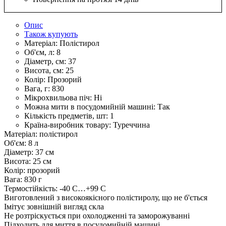
Опис
Також купують
Матеріал:
Полістирол
Об'єм, л:
8
Діаметр, см:
37
Висота, см:
25
Колір:
Прозорий
Вага, г:
830
Мікрохвильова піч:
Ні
Можна мити в посудомийній машині:
Так
Кількість предметів, шт:
1
Країна-виробник товару:
Туреччина
Матеріал: полістирол
Об'єм: 8 л
Діаметр: 37 см
Висота: 25 см
Колір: прозорий
Вага: 830 г
Термостійкість: -40 С…+99 С
Виготовлений з високоякісного полістиролу, що не б'ється
Імітує зовнішній вигляд скла
Не розтріскується при охолодженні та заморожуванні
Підходить для миття в посудомийній машині