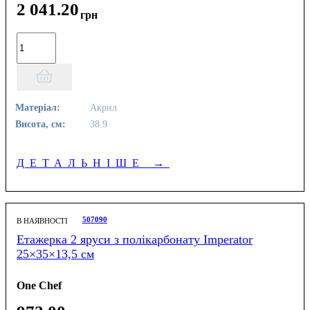
2 041
.
20
грн
Матеріал:
Акрил
Висота, см:
38.9
ДЕТАЛЬНІШЕ
→
507090
В НАЯВНОСТІ
Етажерка 2 яруси з полікарбонату Imperator
25×35×13,5 см
One Chef