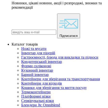
Новинки, цікаві новини, акції і розпродажі, знижки та
рекомендації
Підписатися
Каталог товарів
Ножі та мусати
Інвентар для піцерій
Гастроємності, блюда для викладки та підноси
Кондитерський інвентар
Форми силіконові
Кухонний інвентар
Барний інвентар
Контейнери для зберігання та транспортування
Контейнери для відходів
Кошики для зберігання та миття посуду
Термоконтейнери
Платформні візки
Сервірувальні візки
Блендери Jtc Omniblend