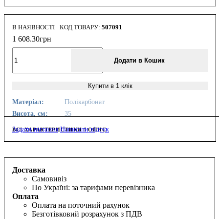
В НАЯВНОСТІ
507091
1 608
.
30
грн
Додати в Кошик
Купити в 1 клік
Матеріал:
Полікарбонат
Висота, см:
35
Задати питання
Написати відгук
ВСІ ХАРАКТЕРИСТИКИ І ОПИС
Доставка
Самовивіз
По Україні: за тарифами перевізника
Оплата
Оплата на поточний рахунок
Безготівковий розрахунок з ПДВ