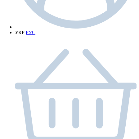
УКР
РУС