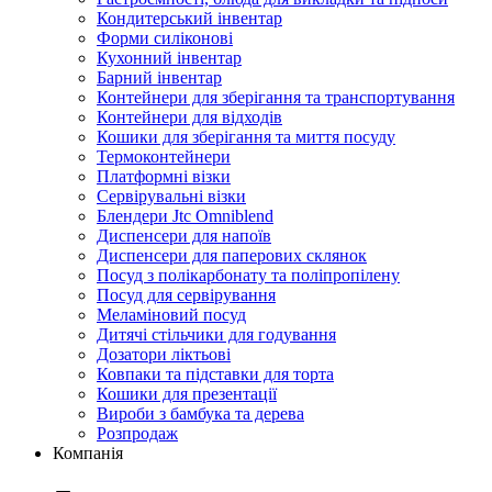
Кондитерський інвентар
Форми силіконові
Кухонний інвентар
Барний інвентар
Контейнери для зберігання та транспортування
Контейнери для відходів
Кошики для зберігання та миття посуду
Термоконтейнери
Платформні візки
Сервірувальні візки
Блендери Jtc Omniblend
Диспенсери для напоїв
Диспенсери для паперових склянок
Посуд з полікарбонату та поліпропілену
Посуд для сервірування
Меламіновий посуд
Дитячі стільчики для годування
Дозатори ліктьові
Ковпаки та підставки для торта
Кошики для презентації
Вироби з бамбука та дерева
Розпродаж
Компанія