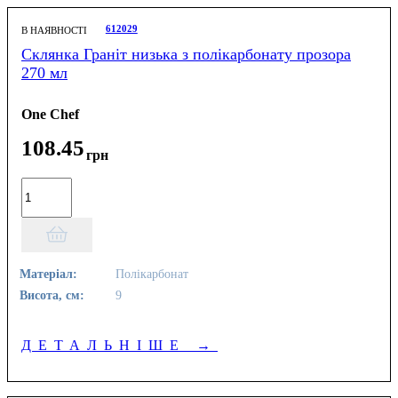
612029
В НАЯВНОСТІ
Склянка Граніт низька з полікарбонату прозора
270 мл
One Chef
108
.
45
грн
Матеріал:
Полікарбонат
Висота, см:
9
ДЕТАЛЬНІШЕ
→