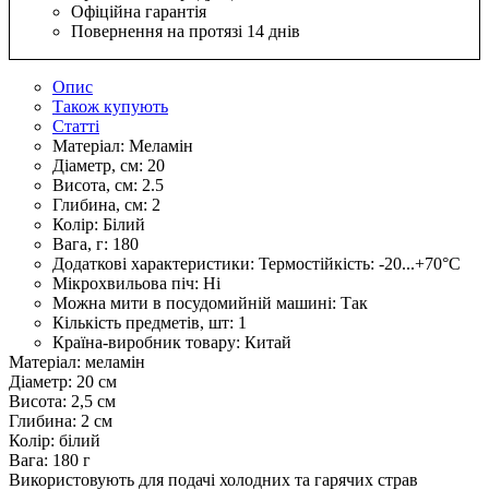
Офіційна гарантія
Повернення на протязі 14 днів
Опис
Також купують
Статті
Матеріал:
Меламін
Діаметр, см:
20
Висота, см:
2.5
Глибина, см:
2
Колір:
Білий
Вага, г:
180
Додаткові характеристики:
Термостійкість: -20...+70°С
Мікрохвильова піч:
Ні
Можна мити в посудомийній машині:
Так
Кількість предметів, шт:
1
Країна-виробник товару:
Китай
Матеріал: меламін
Діаметр: 20 см
Висота: 2,5 см
Глибина: 2 см
Колір: білий
Вага: 180 г
Використовують для подачі холодних та гарячих страв