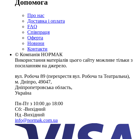
Допомога
Про нас
Доставка і оплата
FAQ
Співпраця
Оферта
Новини
Контакти
© Компанія НОРМАК
Використання матеріалів цього сайту можливе тільки з
посиланням на джерело.
вул. Робоча 89
(перехрестя вул. Робоча та Театральна),
м. Дніпро
,
49047
,
Дніпропетровська область
,
Україна
Пн-Пт з 10:00 до 18:00
Сб: -Вихiдний
Нд -Вихiдний
info@normak.com.ua