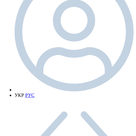
УКР
РУС