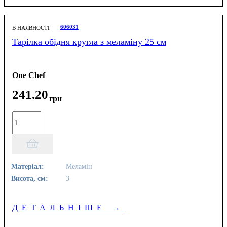
606031
В НАЯВНОСТІ
Тарілка обідня кругла з меламіну 25 см
One Chef
241
.
20
грн
Матеріал:
Меламін
Висота, см:
3
ДЕТАЛЬНІШЕ
→