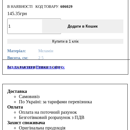
В НАЯВНОСТІ
606029
145
.
35
грн
Додати в Кошик
Купити в 1 клік
Матеріал:
Меламін
Висота, см:
2.5
Задати питання
Написати відгук
ВСІ ХАРАКТЕРИСТИКИ І ОПИС
Доставка
Самовивіз
По Україні: за тарифами перевізника
Оплата
Оплата на поточний рахунок
Безготівковий розрахунок з ПДВ
Захист споживача
Оригінальна продукція