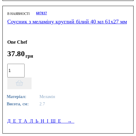
607037
В НАЯВНОСТІ
Соусник з меламіну круглий білий 40 мл 61х27 мм
One Chef
37
.
80
грн
Матеріал:
Меламін
Висота, см:
2.7
ДЕТАЛЬНІШЕ
→