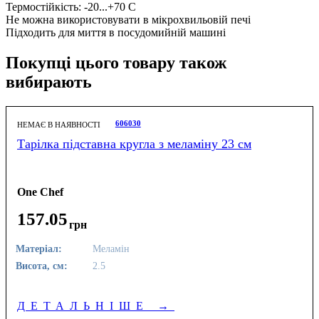
Термостійкість: -20...+70 С
Не можна використовувати в мікрохвильовій печі
Підходить для миття в посудомийній машині
Покупці цього товару також
вибирають
606030
НЕМАЄ В НАЯВНОСТІ
Тарілка підставна кругла з меламіну 23 см
One Chef
157
.
05
грн
Матеріал:
Меламін
Висота, см:
2.5
ДЕТАЛЬНІШЕ
→