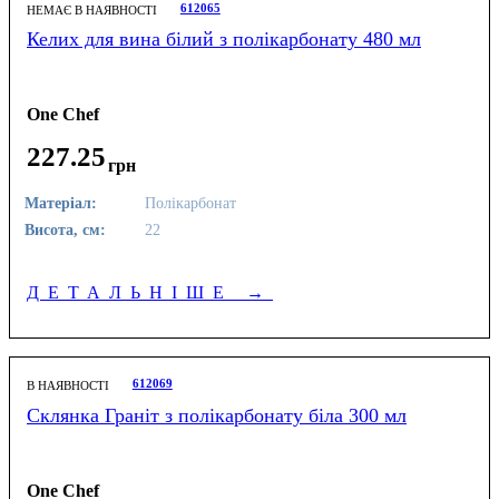
612065
НЕМАЄ В НАЯВНОСТІ
Келих для вина білий з полікарбонату 480 мл
One Chef
227
.
25
грн
Матеріал:
Полікарбонат
Висота, см:
22
ДЕТАЛЬНІШЕ
→
612069
В НАЯВНОСТІ
Склянка Граніт з полікарбонату біла 300 мл
One Chef