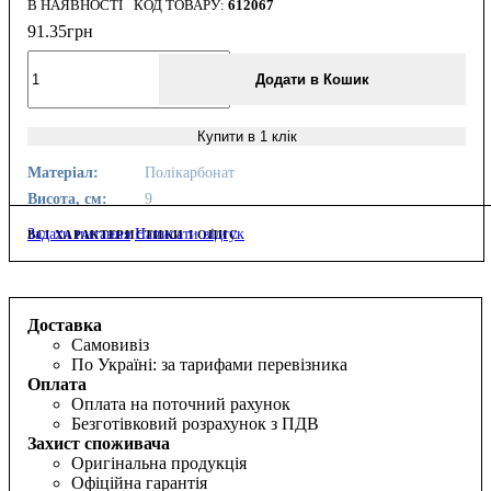
В НАЯВНОСТІ
612067
91
.
35
грн
Додати в Кошик
Купити в 1 клік
Матеріал:
Полікарбонат
Висота, см:
9
Задати питання
Написати відгук
ВСІ ХАРАКТЕРИСТИКИ І ОПИС
Доставка
Самовивіз
По Україні: за тарифами перевізника
Оплата
Оплата на поточний рахунок
Безготівковий розрахунок з ПДВ
Захист споживача
Оригінальна продукція
Офіційна гарантія