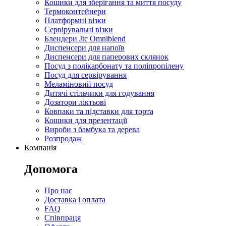
Кошики для зберігання та миття посуду
Термоконтейнери
Платформні візки
Сервірувальні візки
Блендери Jtc Omniblend
Диспенсери для напоїв
Диспенсери для паперових склянок
Посуд з полікарбонату та поліпропілену
Посуд для сервірування
Меламіновий посуд
Дитячі стільчики для годування
Дозатори ліктьові
Ковпаки та підставки для торта
Кошики для презентації
Вироби з бамбука та дерева
Розпродаж
Компанія
Допомога
Про нас
Доставка і оплата
FAQ
Співпраця