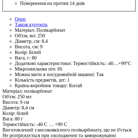
Повернення на протязі 14 днів
Опис
Також купують
Матеріал:
Полікарбонат
Об'єм, мл:
250
Діаметр, см:
8.4
Висота, см:
9
Колір:
Білий
Вага, г:
80
Додаткові характеристики:
Термостійкість: -40…+99°С
Мікрохвильова піч:
Ні
Можна мити в посудомийній машині:
Так
Кількість предметів, шт:
1
Країна-виробник товару:
Китай
Матеріал: полікарбонат
Об'єм: 250 мл
Висота: 9 см
Діаметр: 8,4 см
Колір: білий
Вага: 80 г
Термостійкість: -40 С … +99 С
Виготовлений з високоякісного полікарбонату, що не б'ється
Не розтріскується при охолодженні та заморожуванні