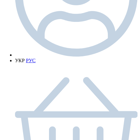
УКР
РУС