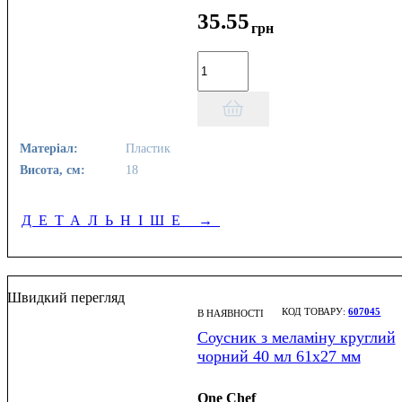
35
.
55
грн
Матеріал:
Пластик
Висота, см:
18
ДЕТАЛЬНІШЕ
→
Швидкий перегляд
607045
В НАЯВНОСТІ
Соусник з меламіну круглий
чорний 40 мл 61х27 мм
One Chef