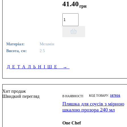
41
.
40
грн
Матеріал:
Меламін
Висота, см:
2.5
ДЕТАЛЬНІШЕ
→
Хит продаж
Швидкий перегляд
107016
В НАЯВНОСТІ
Пляшка для соусів з мірною
шкалою прозора 240 мл
One Chef