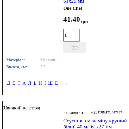
61х25 мм
One Chef
41
.
40
грн
Матеріал:
Меламін
Висота, см:
2.5
ДЕТАЛЬНІШЕ
→
Швидкий перегляд
607037
В НАЯВНОСТІ
Соусник з меламіну круглий
білий 40 мл 61х27 мм