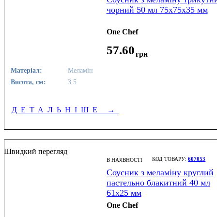
чорний 50 мл 75х75х35 мм
One Chef
57
.
60
грн
Матеріал:
Меламін
Висота, см:
3.5
ДЕТАЛЬНІШЕ
→
Швидкий перегляд
607053
В НАЯВНОСТІ
Соусник з меламіну круглий
пастельно блакитний 40 мл
61х25 мм
One Chef