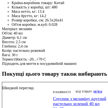
Країна-виробник товару:
Китай
Кількість у коробці, шт:
480
Маса нетто, кг:
13.4
Маса брутто, кг:
14.2
Розмір коробки, см:
26.5х26х41
Об'єм коробки, м.куб:
0.028
Матеріал: меламін
Об'єм: 40 мл
Діаметр: 6,1 см
Висота: 2,5 см
Глибина: 2,4 см
Колір: пастельно рожевий
Вага: 30 г
Термостійкість: -20...+70 С
Підходить для миття в посудомийній машині
Покупці цього товару також вибирають
Швидкий перегляд
607054
В НАЯВНОСТІ
Соусник з меламіну круглий
пастельно зелений 40 мл