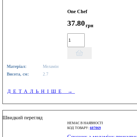
One Chef
37
.
80
грн
Матеріал:
Меламін
Висота, см:
2.7
ДЕТАЛЬНІШЕ
→
Швидкий перегляд
НЕМАЄ В НАЯВНОСТІ
607069
Соусник з меламіну трикутн