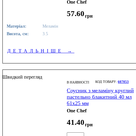
One Chef
57
.
60
грн
Матеріал:
Меламін
Висота, см:
3.5
ДЕТАЛЬНІШЕ
→
Швидкий перегляд
607053
В НАЯВНОСТІ
Соусник з меламіну круглий
пастельно блакитний 40 мл
61х25 мм
One Chef
41
.
40
грн