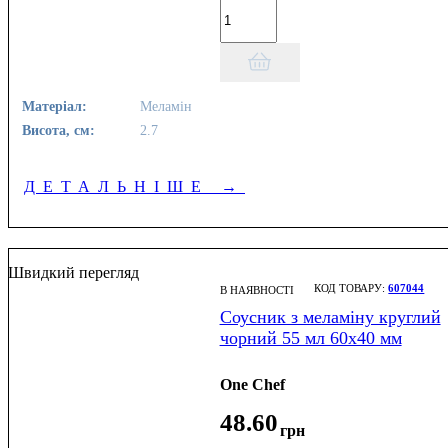
Матеріал:
Меламін
Висота, см:
2.7
ДЕТАЛЬНІШЕ
→
Швидкий перегляд
607044
В НАЯВНОСТІ
Соусник з меламіну круглий
чорний 55 мл 60x40 мм
One Chef
48
.
60
грн