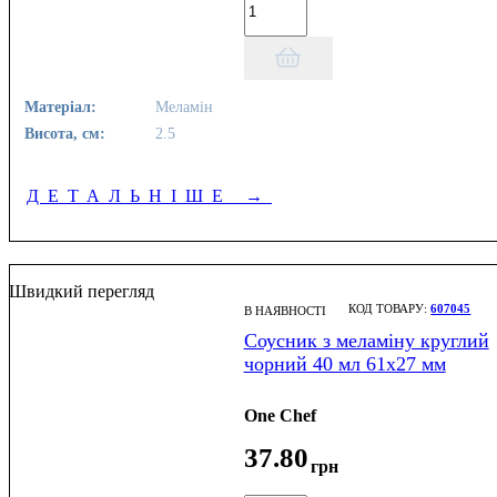
Матеріал:
Меламін
Висота, см:
2.5
ДЕТАЛЬНІШЕ
→
Швидкий перегляд
607045
В НАЯВНОСТІ
Соусник з меламіну круглий
чорний 40 мл 61х27 мм
One Chef
37
.
80
грн