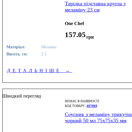
Тарілка підставна кругла з
меламіну 23 см
One Chef
157
.
05
грн
Матеріал:
Меламін
Висота, см:
2.5
ДЕТАЛЬНІШЕ
→
Швидкий перегляд
НЕМАЄ В НАЯВНОСТІ
607069
Соусник з меламіну трикутн
чорний 50 мл 75х75х35 мм