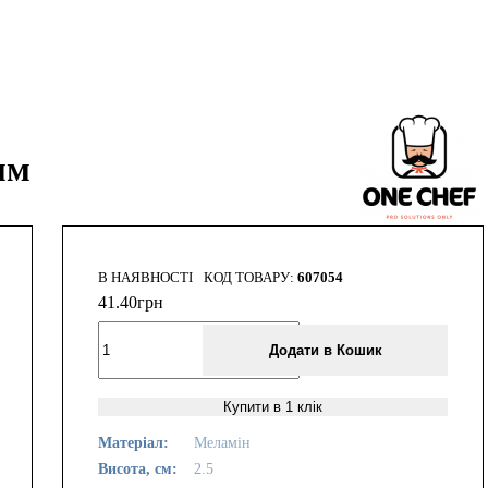
мм
В НАЯВНОСТІ
607054
41
.
40
грн
Додати в Кошик
Купити в 1 клік
Матеріал:
Меламін
Висота, см:
2.5