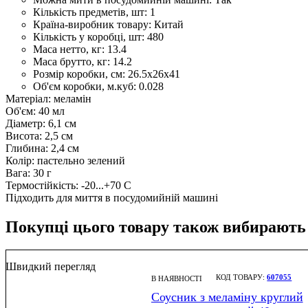
Кількість предметів, шт:
1
Країна-виробник товару:
Китай
Кількість у коробці, шт:
480
Маса нетто, кг:
13.4
Маса брутто, кг:
14.2
Розмір коробки, см:
26.5х26х41
Об'єм коробки, м.куб:
0.028
Матеріал: меламін
Об'єм: 40 мл
Діаметр: 6,1 см
Висота: 2,5 см
Глибина: 2,4 см
Колір: пастельно зелений
Вага: 30 г
Термостійкість: -20...+70 С
Підходить для миття в посудомийній машині
Покупці цього товару також вибирають
Швидкий перегляд
607055
В НАЯВНОСТІ
Соусник з меламіну круглий