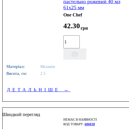
пастельно рожевий 40 мл
61х25 мм
One Chef
42
.
30
грн
Матеріал:
Меламін
Висота, см:
2.5
ДЕТАЛЬНІШЕ
→
Швидкий перегляд
НЕМАЄ В НАЯВНОСТІ
606030