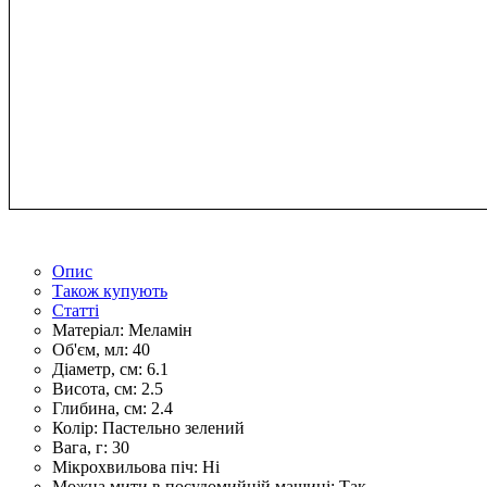
Опис
Також купують
Статті
Матеріал:
Меламін
Об'єм, мл:
40
Діаметр, см:
6.1
Висота, см:
2.5
Глибина, см:
2.4
Колір:
Пастельно зелений
Вага, г:
30
Мікрохвильова піч:
Ні
Можна мити в посудомийній машині:
Так