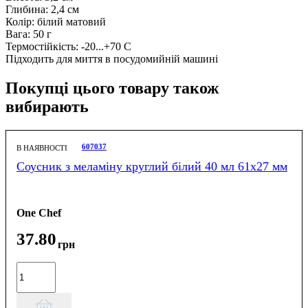
Глибина: 2,4 см
Колір: білий матовий
Вага: 50 г
Термостійкість: -20...+70 С
Підходить для миття в посудомийній машині
Покупці цього товару також
вибирають
607037
В НАЯВНОСТІ
Соусник з меламіну круглий білий 40 мл 61х27 мм
One Chef
37
.
80
грн