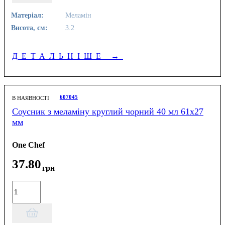
Матеріал:
Меламін
Висота, см:
3.2
ДЕТАЛЬНІШЕ
→
607045
В НАЯВНОСТІ
Соусник з меламіну круглий чорний 40 мл 61х27
мм
One Chef
37
.
80
грн