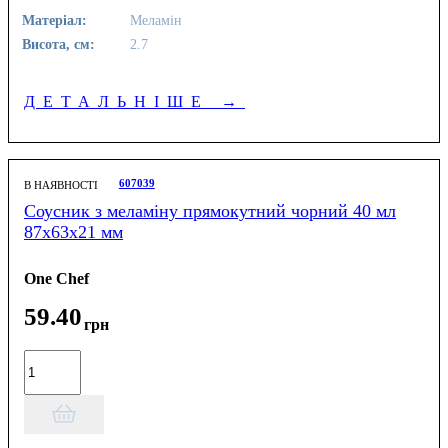
Матеріал:
Меламін
Висота, см:
2.7
ДЕТАЛЬНІШЕ
→
607039
В НАЯВНОСТІ
Соусник з меламіну прямокутний чорний 40 мл
87х63х21 мм
One Chef
59
.
40
грн