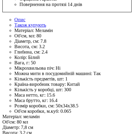
Повернення на протязі 14 днів
Опис
Також купують
Матеріал:
Меламін
Об'єм, мл:
80
Діаметр, см:
7.8
Висота, см:
3.2
Глибина, см:
2.4
Колір:
Білий
Вага, г:
50
Мікрохвильова піч:
Ні
Можна мити в посудомийній машині:
Так
Кількість предметів, шт:
1
Країна-виробник товару:
Китай
Кількість у коробці, шт:
300
Маса нетто, кг:
15.6
Маса брутто, кг:
16.4
Розмір коробки, см:
50х34х38.5
Об'єм коробки, м.куб:
0.065
Матеріал: меламін
Об'єм: 80 мл
Діаметр: 7,8 см
Висота: 3,2 см