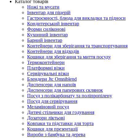
Каталог товарів
Ножі та мусати
Інвентар для піцерій
Гастроємності, блюда для викладки та підноси
Кондитерський інвентар
Форми силіконові
Кухонний інвентар
Барний інвентар
Контейнери для зберігання та транспортування
Контейнери для відходів
Кошики для зберігання та миття посуду
Термоконтейнери
Платформні візки
Сервірувальні візки
Блендери Jtc Omniblend
Диспенсери для напоїв
Диспенсери для паперових склянок
Посуд з полікарбонату та поліпропілену
Посуд для сервірування
Меламіновий посуд
Дитячі стільчики для годування
Дозатори ліктьові
Ковпаки та підставки для торта
Кошики для презентації
Вироби з бамбука та дерева