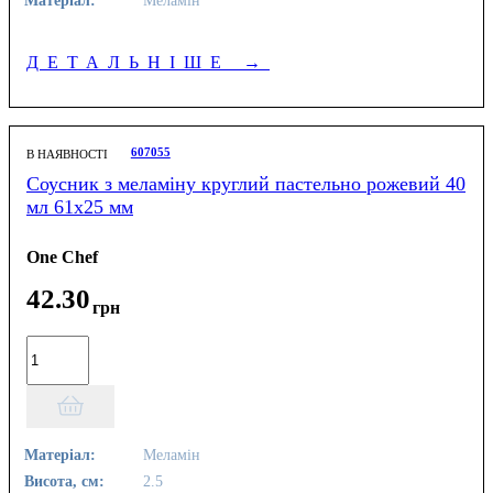
ДЕТАЛЬНІШЕ
→
607055
В НАЯВНОСТІ
Соусник з меламіну круглий пастельно рожевий 40
мл 61х25 мм
One Chef
42
.
30
грн
Матеріал:
Меламін
Висота, см:
2.5