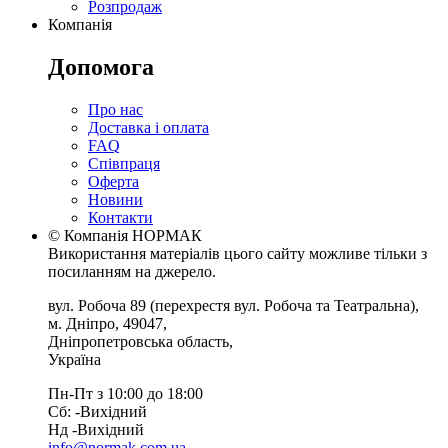
Розпродаж
Компанія
Допомога
Про нас
Доставка і оплата
FAQ
Співпраця
Оферта
Новини
Контакти
© Компанія НОРМАК
Використання матеріалів цього сайту можливе тільки з
посиланням на джерело.
вул. Робоча 89
(перехрестя вул. Робоча та Театральна),
м. Дніпро
,
49047
,
Дніпропетровська область
,
Україна
Пн-Пт з 10:00 до 18:00
Сб: -Вихiдний
Нд -Вихiдний
info@normak.com.ua