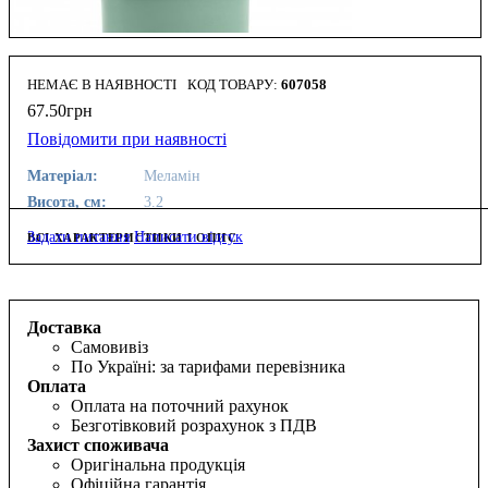
НЕМАЄ В НАЯВНОСТІ
607058
67
.
50
грн
Повідомити при наявності
Матеріал:
Меламін
Висота, см:
3.2
Задати питання
Написати відгук
ВСІ ХАРАКТЕРИСТИКИ І ОПИС
Доставка
Самовивіз
По Україні: за тарифами перевізника
Оплата
Оплата на поточний рахунок
Безготівковий розрахунок з ПДВ
Захист споживача
Оригінальна продукція
Офіційна гарантія