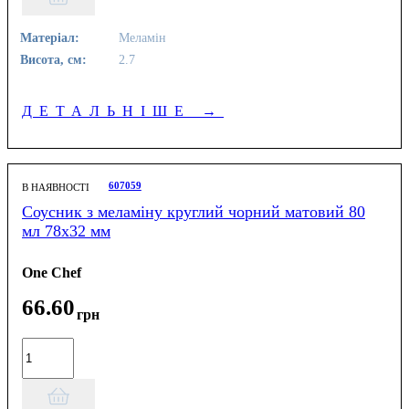
Матеріал:
Меламін
Висота, см:
2.7
ДЕТАЛЬНІШЕ
→
607059
В НАЯВНОСТІ
Соусник з меламіну круглий чорний матовий 80
мл 78х32 мм
One Chef
66
.
60
грн