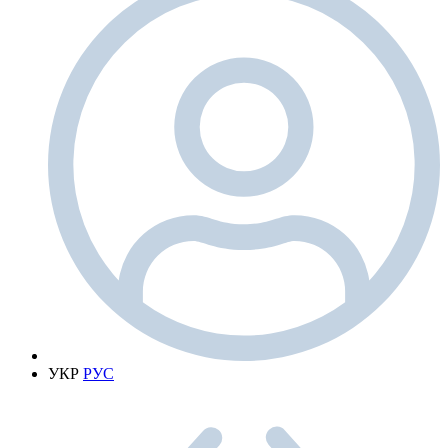
УКР
РУС