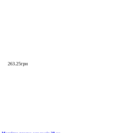
263
.
25
грн