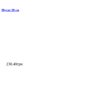
Мусат 30 см
230
.
40
грн