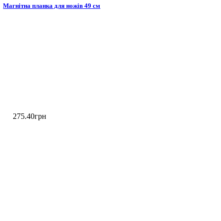
Магнітна планка для ножів 49 см
275
.
40
грн