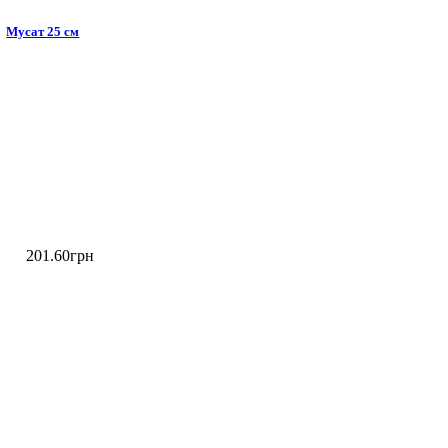
Мусат 25 см
201
.
60
грн